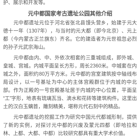
护、展示和开发等。
元中都国家考古遗址公园其他介绍
元中都遗址元位于河北省张北县馒头营乡，始建于元大
德十一年（1307年），与当时的元大都（即今北京）、元上
都（今内蒙古正兰旗东）齐名。它的建造者为元世祖忽必烈
的孙子元武宗海山。
元中都由内、中、外依次相套的三重城组成，即外城、
皇城、宫城。内城平面呈长方形，周长2360米。中城套在内
城之外，面积约80万平方米。元中都的宫室建筑按中轴线布
局设计，以一号基址为中心的主体宫殿群位于内城的中北
部。作为正殿的一号宫殿基址居于内城的中心位置，平面呈
“工”字形，地表有琉璃瓦当、滴水和花砖等建筑构件。这里出
土的汉白玉螭首，雕刻精美，堪称元代石刻中的精品。
元中都遗址的挖掘工作为研究中国元代都城形制，提供
了新的实例，对探讨元中都的兴废及蒙元四都（即哈拉和
林、上都、大都、中都）比较研究都具有重大学术价值。