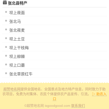
张北县特产
坝上莜面
张北马
张北莜麦
坝上土豆
坝上干枝梅
坝上柳棘
坝上口蘑
张北草原红牛
超赞地名网
提供全国地名、全国景点及地方特产信息
，同时致力于助
农项目，免费为村集体、农民个体提供农产品宣传、引流。
▷ 助农入
口
©超赞地名网 isgoodgood.com
联系我们