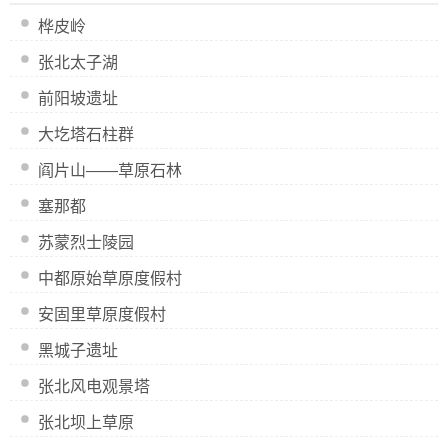
桦皮岭
张北太子湖
前阳坡遗址
大圪塔石柱群
阎片山——草原石林
塞那都
苏蒙烈士陵园
中都原始草原度假村
安固里草原度假村
黑城子遗址
张北风电观景塔
张北坝上草原