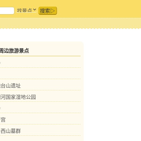
搜索▷
周边旅游景点
寺
炮台山遗址
潮河国家湿地公园
寺
行宫
子西山墓群