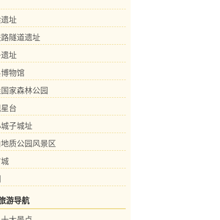
梁遗址
铁路隧道遗址
子遗址
县博物馆
洼国家森林公园
观星台
小城子城址
山地质公园风景区
古城
湖
旅游导航
县十大景点