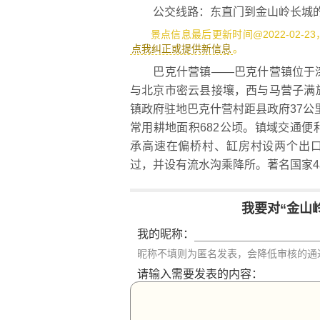
公交线路：东直门到金山岭长城的
景点信息最后更新时间@2022-02-2
点我纠正或提供新信息
。
巴克什营镇——巴克什营镇位于滦
与北京市密云县接壤，西与马营子满
镇政府驻地巴克什营村距县政府37公里。
常用耕地面积682公顷。镇域交通
承高速在偏桥村、缸房村设两个出口
过，并设有流水沟乘降所。著名国家4
我要对“金山
我的昵称：
昵称不填则为匿名发表，会降低审核的通
请输入需要发表的内容：