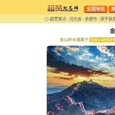
全国地名
超赞景点
河北省
承德市
滦平县
>
>
>
金山岭长城属于
国家5A级旅游