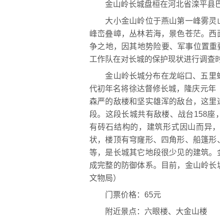
金山岭长城盘桓在河北省滦平县巴
大小金山岭位于燕山第一峰雾灵山
峰峦叠嶂，丛林若海，景色苍茫。西
争之地，因其地势险要、军事位置重要
工作队在对长城的保护现状进行调查
金山岭长城分布在龙峪口、五里蛇
代初年名将徐达督修长城，隆庆元年（
森严的敌楼和坚实雄浑的敌台，这里
段。这段长城共有敌楼、战台158
有砖石结构的，建筑形式因山而异
状，楼顶有穹窿形、四角形、船篷形
等，是长城其它地段很少见的建筑。
成完整的防御体系。目前，金山岭长
文物局）
门票价格：65元
附近景点：六眼楼、大金山楼