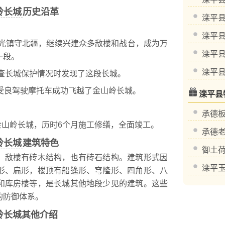
岭长城
历史沿革
滦平
滦平
光镇守北疆，继续兴建众多敌楼和战台，成为万
滦平
一段。
滦平
查长城保护情况时发现了这段长城。
柯受良驾驶摩托车成功飞越了金山岭长城。
滦平县
承德
金山岭长城，历时6个月施工修缮，全面竣工。
承德
岭长城
建筑特色
御土
敌楼有砖木结构，也有砖石结构。建筑形式因
滦平
形、扁形，楼顶有船篷形、穹隆形、四角形、八
和库房楼等，是长城其他地段少见的建筑。这些
的防御体系。
岭长城其他介绍