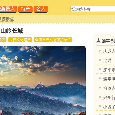
旅游景点
特产
名人
旅游景点
金山岭长城
景区
世界文化遗产
全国重点文物保护单位
滦平县
庆成
辽塔
滦平
滦平
穹览
兴州
小城