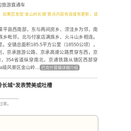
旅游直通车
3，如果您发现“金山岭长城”景点内容有误或有更新，请
平县西南部，东与两间房乡、涝洼乡为邻，南
族乡毗邻，北与付家店满族乡、火斗山乡相连。
全镇总面积185.5平方公里（18550公顷），
便利，京承旅游公路、京承高速公路贯穿东西，京
，354省道纵穿南北，京通铁路从镇区西部穿
a级风景区金山岭…
巴克什营镇详细介绍
岭长城”发表赞美或吐槽
过率。