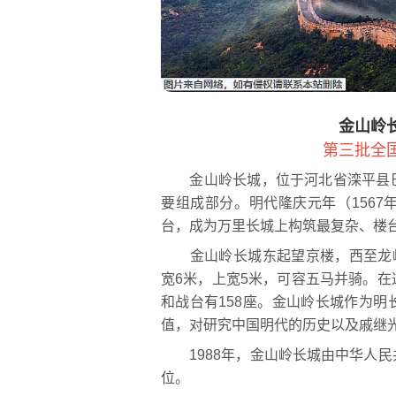
金山岭
第三批全
金山岭长城，位于河北省滦平县巴
要组成部分。明代隆庆元年（156
台，成为万里长城上构筑最复杂、楼
金山岭长城东起望京楼，西至龙峪
宽6米，上宽5米，可容五马并骑。
和战台有158座。金山岭长城作为
值，对研究中国明代的历史以及戚继
1988年，金山岭长城由中华人民
位。