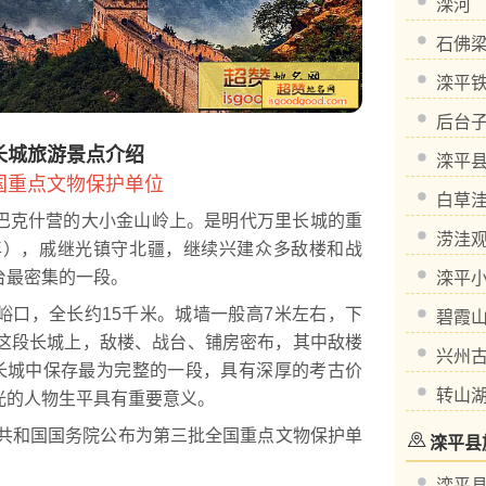
滦河
石佛
滦平
后台
长城旅游景点介绍
滦平
国重点文物保护单位
白草
克什营的大小金山岭上。是明代万里长城的重
涝洼
7年），戚继光镇守北疆，继续兴建众多敌楼和战
台最密集的一段。
滦平
口，全长约15千米。城墙一般高7米左右，下
碧霞
在这段长城上，敌楼、战台、铺房密布，其中敌楼
兴州
明长城中保存最为完整的一段，具有深厚的考古价
转山
光的人物生平具有重要意义。
共和国国务院公布为第三批全国重点文物保护单
滦平县
滦平