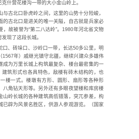
克什营花楼沟一带的大小金山岭上。
与古北口卧虎岭之间，这里的山势十分险峻，
面的古北口是进关的唯一关隘，自古就是兵家必
，故被誉为“第二八达岭”。1980年河北省文物
时发现了这段长城。
口、砖垛口、沙岭口一带，长达50多公里，明
1567年）戚继光镇守北疆，继续兴建众多雄伟
遂成为万里长城上构筑最复杂、楼台最密集的一
座，建筑形式也各具特色，敌楼有砖木结构的，也
，一楼一式。楼墩有方形、圆形、扇形等各种形
、八角钻天形等。另外还有多眼夜望楼和库房楼
金山岭长城的各种建筑高低错落，突兀参差，构
城已辟为风景名胜区，供游人参观游览。（国家