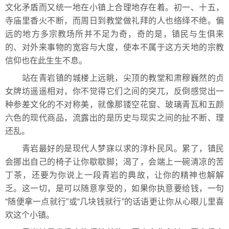
文化矛盾而又统一地在小镇上合理地存在着。初一、十五，
寺庙里香火不断，而周日到教堂做礼拜的人也络绎不绝。偏
远的地方多宗教场所并不足为奇，奇的是，镇民与生俱来
的、对外来事物的宽容与大度，使本不属于这方天地的宗教
信仰也在此生生不息。
站在青岩镇的城楼上远眺，尖顶的教堂和肃穆巍然的贞
女牌坊遥遥相对，你不觉得它们之间的突兀，反倒感觉出一
种参差文化的不对称美，就像那镂空花窗、玻璃青瓦和五颜
六色的现代商品，流露出的是历史与现实之间的扯不断、理
还乱。
青岩最好的是现代人梦寐以求的淳朴民风。累了，镇民
会挪出自己的椅子让你歇歇脚；渴了，会端上一碗清凉的苦
丁茶，还要为你说上一段青岩的典故，让你的精神也解解
乏。这一切，是可以随意享受的，如果你执意要给钱，一句
“随便拿一点就行”或“几块钱就行”的话语更让你从心眼儿里喜
欢这个小镇。