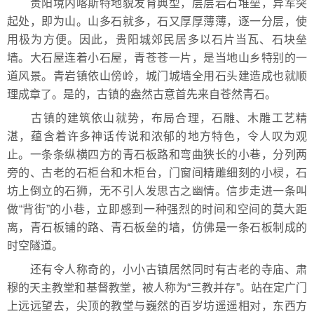
贵阳境内喀斯特地貌发育典型，层层岩石堆垒，异军突
起处，即为山。山多石就多，石又厚厚薄薄，逐一分层，使
用极为方便。因此，贵阳城郊民居多以石片当瓦、石块垒
墙。大石屋连着小石屋，青苍苍一片，是当地山乡特别的一
道风景。青岩镇依山傍岭，城门城墙全用石头建造成也就顺
理成章了。是的，古镇的盎然古意首先来自苍然青石。
古镇的建筑依山就势，布局合理，石雕、木雕工艺精
湛，蕴含着许多神话传说和浓郁的地方特色，令人叹为观
止。一条条纵横四方的青石板路和弯曲狭长的小巷，分列两
旁的、古老的石柜台和木柜台，门窗间精雕细刻的小棂，石
坊上倒立的石狮，无不引人发思古之幽情。信步走进一条叫
做“背街”的小巷，立即感到一种强烈的时间和空间的莫大距
离，青石板铺的路、青石板垒的墙，仿佛是一条石板制成的
时空隧道。
还有令人称奇的，小小古镇居然同时有古老的寺庙、肃
穆的天主教堂和基督教堂，被人称为“三教并存”。站在定广门
上远远望去，尖顶的教堂与巍然的百岁坊遥遥相对，东西方