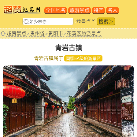
全国地名
旅游景点
特产
名人
搜索▷
超赞景点
贵州省
贵阳市
花溪区旅游景点
>
>
>
青岩古镇
青岩古镇属于
国家5A级旅游景区