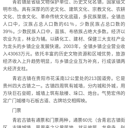
青岩镇是省级文物保护单位、历史文化名镇，国家级文
明市场。具有深厚的历史文化、建筑文化、宗教文化、农耕
文化、饮食文化、革命传统文化底蕴，多民族聚居。全镇总
人口中，汉族占总人口数的61％，少数民族占总口数的
39％。少数民族人口中，苗族、布依族占绝大多数。经济以
农业为主，林业为辅。以磷化工、建材、保健三大支柱产业
为龙头的乡镇企业发展快速。2003年，全镇乡镇企业营业收
入43063万元。依托丰富的历史文物资源和区域优势，旅游
经济收入上升趋势明显，与乡镇企业互为补充，行成该镇两
大经济支柱。
青岩古镇在贵阳市花溪南12公里处的213国道旁。它是
贵州四大古镇之一。古镇四周筑有城墙，分内城和外城，用
方块巨石垒砌，城墙上筑有敌楼、垛口、炮台。气势宏伟的
定广门城楼与石板古道、古牌坊交相辉映。
门票
青岩古镇有通票和门票两种，通票60元（含青岩古镇街
区、古镇城墙、周恩来之父曾居地、状元故居、龙泉寺、赵