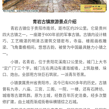
青岩古镇旅游景点介绍
青岩古镇位于贵阳市南郊，距市区约29公里。它是贵州
四大古镇之一，一座建于600年前的军事古镇。古镇内设计精
巧、工艺精湛的明清古建筑交错密布，寺庙、楼阁画栋雕
梁、飞角重檐相间。悠悠古韵，被誉为中国最具魅力小镇之
一。
小镇，名青岩，位于贵阳花溪南12公里处，城门上大书
“定广门”三个字。城门左右两边有逶迤城墙，上筑敌楼、垛
口、炮台。全部用方块巨石筑就，一派青灰苍黑。
小镇隶属贵州省贵阳市，迄今已有620多年的历史。古镇
曾有九寺、八庙、三宫、三阁、一院、一楼，还有石牌坊、
城墙等古建筑群。原为土城，经数百年历史沧桑，经多次整
修扩建，由土城而渐成街巷纵横错综之石城。