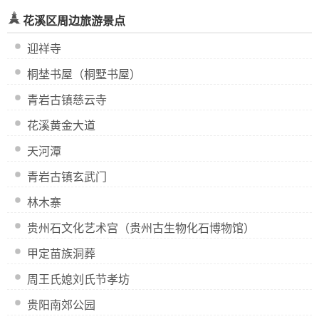
花溪区周边旅游景点
迎祥寺
桐埜书屋（桐墅书屋）
青岩古镇慈云寺
花溪黄金大道
天河潭
青岩古镇玄武门
林木寨
贵州石文化艺术宫（贵州古生物化石博物馆）
甲定苗族洞葬
周王氏媳刘氏节孝坊
贵阳南郊公园