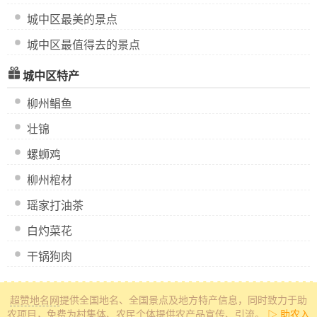
城中区最美的景点
城中区最值得去的景点
城中区特产
柳州鲳鱼
壮锦
螺蛳鸡
柳州棺材
瑶家打油茶
白灼菜花
干锅狗肉
超赞地名网
提供全国地名、全国景点及地方特产信息
，同时致力于助
农项目，免费为村集体、农民个体提供农产品宣传、引流。
▷ 助农入