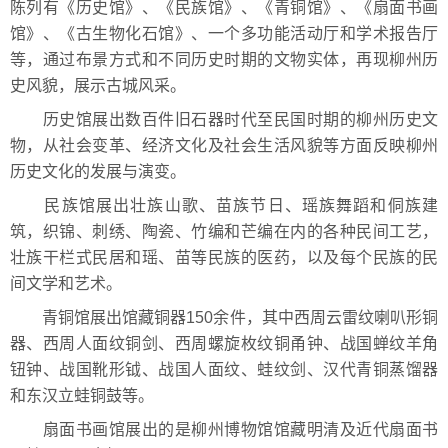
陈列有《历史馆》、《民族馆》、《青铜馆》、《扇面书画
馆》、《古生物化石馆》、一个多功能活动厅和学术报告厅
等，通过布景方式和不同历史时期的文物实体，再现柳州历
史风貌，展示古城风采。
历史馆展出数百件旧石器时代至民国时期的柳州历史文
物，从社会变革、经济文化及社会生活风貌等方面反映柳州
历史文化的发展与演变。
民族馆展出壮族山歌、苗族节日、瑶族舞蹈和侗族建
筑，织锦、刺绣、陶瓷、竹编和芒编在内的各种民间工艺，
壮族干栏式民居和瑶、苗等民族的医药，以及每个民族的民
间文学和艺术。
青铜馆展出馆藏铜器150余件，其中西周云雷纹喇叭形铜
器、西周人面纹铜剑、西周螺旋枚纹铜甬钟、战国蝉纹羊角
钮钟、战国靴形钺、战国人面纹、蛙纹剑、汉代青铜蒸馏器
和东汉立蛙铜鼓等。
扇面书画馆展出的是柳州博物馆馆藏明清及近代扇面书