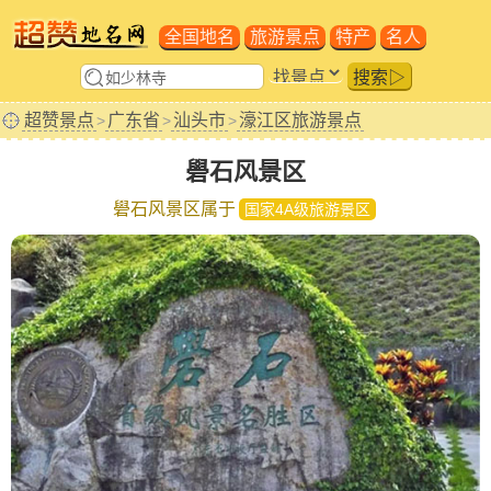
全国地名
旅游景点
特产
名人
搜索▷
超赞景点
广东省
汕头市
濠江区旅游景点
>
>
>
礐石风景区
礐石风景区属于
国家4A级旅游景区