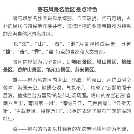
礐石风景名胜区
景点特色
礐石风景名胜区是风景绮丽、丘峦簇拥、怪石奇峭，古
朴的民居与殖民地洋楼并存，海湾环抱的亚热带植物为特色
的滨海自然风景名胜区。
以
“海”、“山”、“石”、“洞”
为景观构成要素，具有
“雄”、“奇”、“秀”、“幽”
特点的自然和人文景观。
景区内规划为六个景区，即
啸石景区、
塔山
景区、焰峰
景区、
香炉山
景区、
笔架山景区
、
苏安
景区
。
雄——礐石风景区内塔山、焰峰、笔架山、香炉山层峦
叠嶂，海阔天空，磅礴苍溟，气象不凡，构成了“云翻峻阁千
层浪，袖拂兰台万里风”的雄伟壮观场面。塔山的摩崖石刻“春
潮八百里，南国第一州”、“海纳三江，气吞百粤”、“云衢天
街”、“百载商埠，楼船万国”，形象的表述了礐石气魄雄浑的
特征。
奇——礐石的石景以其独有的花岗岩地质地貌为基础，