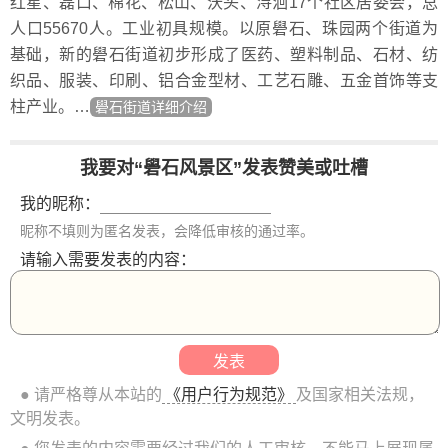
红星、磊口、棉花、松山、沃头、浔洄17个社区居委会，总
人口55670人。工业初具规模。以原礐石、珠园两个街道为
基础，新的礐石街道初步形成了医药、塑料制品、石材、纺
织品、服装、印刷、铝合金型材、工艺石雕、五金首饰等支
柱产业。…
礐石街道详细介绍
我要对“礐石风景区”发表赞美或吐槽
我的昵称：
昵称不填则为匿名发表，会降低审核的通过率。
请输入需要发表的内容：
● 请严格尊从本站的
《用户行为规范》
及国家相关法规，
文明发表。