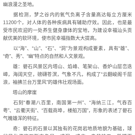
幽浪漫之圣地。
据检测，梦之谷内的氧气负离子含量高达每立方厘米
11200个，对人体的各种疾病具有辅助疗效。因此，也是最
受市民欢迎的一处养生健身康体的宝地，为建设幸福汕头贡
献优美的软环境，使市民幸福指数大大提高。
以“海”、“山”、“石”、“洞”为景观构成要素，具有“雄”、
“奇”、秀”、“幽”特点的自然和人文景观。
雄：礐石风景区内塔山、焰峰、笔架山、香炉山层峦迭
嶂，海阔天空，磅礴苍溟，气象不凡，构成了“云翻峻阁千层
浪，袖拂兰台万里风”的雄伟壮观场面。
塔山的摩崖
石刻“春潮八百里，南国第一州”、“海纳三江，气吞百
粤”、“云衢天街”、“百载商埠，楼船万国”，形象的表述了礐石
气魄雄浑的特征。
奇：礐石的石景以其独有的花岗岩地质地貌为基础，球