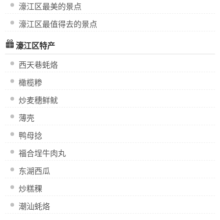
濠江区最美的景点
濠江区最值得去的景点
濠江区特产
西天巷蚝烙
橄榄糁
炒麦穗鲜鱿
薄壳
鸭母捻
福合埕牛肉丸
东湖西瓜
炒糕稞
潮汕蚝烙