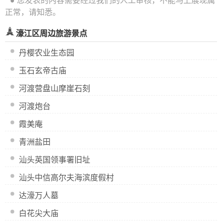
● 您发表的内容需要经过我们的人工审核，不能马上展现属
正常，请知悉。
濠江区周边旅游景点
丹樱农业生态园
玉石玄帝古庙
河渡营盘山摩崖石刻
河渡炮台
霞美庵
青洲盐田
汕头英国领事署旧址
汕头中信高尔夫海滨度假村
达濠万人墓
白花尖大庙