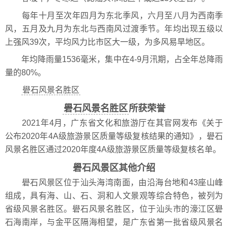
每年十月至次年四月为东北季风，六月至八月为西南季
风，五月及九月为东北与西南风过渡季节。年均出现五级以
上强风39次，平均风力比市区大一级，为多风易旱地区。
年均降雨量1536毫米，集中在4-9月汛期，占全年总降雨
量的80%。
礐石风景名胜区
礐石风景名胜区
所获荣誉
2021年4月，广东省文化和旅游厅在其官网发布《关于
公布2020年4A级旅游景区质量等级复核结果的通知》，礐石
风景名胜区通过2020年度4A级旅游景区质量等级复核名单。
礐石风景区其他介绍
礐石风景区位于汕头海湾南面，由沿海台地和43座山峰
组成，具有海、山、石、洞和人文景观等综合特色，被列为
省级风景名胜区。礐石风景名胜区，位于汕头市的濠江区礐
石海南岸，与金平区隔海相望，是广东省第一批省级风景名