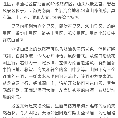
胜区，潮汕地区首批国家4A级旅游区，汕头八景之首。礐石
风景区位于汕头海湾南面，由沿海台地和43座山峰组成，具
有海、山、石、洞和人文景观等综合特色。
景区内规划为六个景区，即啸石景区、塔山景区、焰峰
景区、香炉山景区、笔架山景区、苏安景区。景点比较集中
在塔山景区。
登临山峰上的飘然亭可以鸟瞰汕头海湾景色，但见群鸥
飞翔，百舸争流，令人心旷神怡，飘然若飞。从渡口沿桃花
涧上行，右侧为一清澈水潭，左侧为南国老建筑，有外国领
事馆旧址、教堂、海关和著名的金山中学等。山脚下有三个
连着的石洞，一缕泉水从洞内汩汩流出，该洞即为龙泉洞。
从龙泉洞上行，经桃源山庄，沿新开公路可直达山颠，景色
豁然开朗，正面是海湾大桥，左面是秀丽的内海，右瞰是浩
淼的外海。
景区东端是天坛公园，里面有亿万年海水雕琢的成的天
然石林，令人叫绝。天坛公园附近有梨山圣母庙，为七层塔