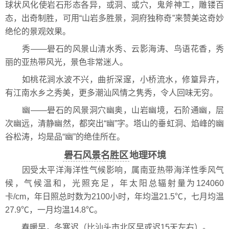
球状风化使岩石形态各异，或洞、或穴，鬼斧神工，雕镂百
态，出奇制胜，可用“山岩多胜景，洞府独称奇”来赞美这奇妙
绝伦的景观效果。
秀——礐石的风景山清水秀、云影海涛、鸟语花香，秀
丽的亚热带风光，景色非常迷人。
如桃花涧水波不兴，曲折深邃，小桥流水，修篁异卉，
有江南水乡之秀美，更多潮汕风情之隽秀，令人回味无穷。
幽——礐石的风景洞穴幽奥，山岩幽境，石阶通幽，层
次幽远，清静幽然，都突出“幽”字。塔山的垂虹洞、焰峰的幽
谷松涛，均是品“幽”的绝佳所在。
礐石风景名胜区
地理环境
因受太平洋海洋性气候影响，属南亚热带海洋性季风气
候，气候温和，光照充足，年太阳总辐射量为124060
卡/cm，年日照总时数为2100小时，年均温21.5℃，七月均温
27.9℃，一月均温14.8℃。
春暖早，冬寒迟（比汕头市北区早或迟15天左右）。