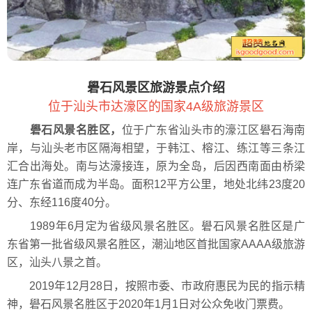
礐石风景区旅游景点介绍
位于汕头市达濠区的国家4A级旅游景区
礐石风景名胜区，
位于广东省汕头市的濠江区礐石海南
岸，与汕头老市区隔海相望，于韩江、榕江、练江等三条江
汇合出海处。南与达濠接连，原为全岛，后因西南面由桥梁
连广东省道而成为半岛。面积12平方公里，地处北纬23度20
分、东经116度40分。
1989年6月定为省级风景名胜区。礐石风景名胜区是广
东省第一批省级风景名胜区，潮汕地区首批国家AAAA级旅游
区，汕头八景之首。
2019年12月28日，按照市委、市政府惠民为民的指示精
神，礐石风景名胜区于2020年1月1日对公众免收门票费。