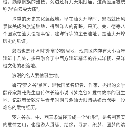
楼，颇似侗族的鼓楼，旁边还有九天娘娘庙，这两座庙被统
称为“白云尖大庙”。
厚重的历史文化蕴藏地。早在汕头开埠时，礐石就因风
景优美成为旅游胜地，得到洋人的青睐，是英、美、德等八
个国家在汕头设领事馆，建洋行等的主要遗址，是汕头开埠
历史的见证。
礐石也是开埠时“外商”的聚居地，现景区内存有大小百年
建筑十几处，多是融合了中西方建筑精华的各式洋楼，是洋
楼文化的积淀地。
浪漫的名人爱情诞生地。
礐石“梦之谷”景区，是我国著名记者、作家、杰出的文学
翻译家萧乾先生自传体长篇小说《梦之谷》爱情故事的诞生
地，记载着萧乾先生青年时期与潮汕大眼睛姑娘萧曙雯一段
难忘的爱情经历。
梦之谷东、中、西三条游径形成一个“心形”，是名副其实
的爱情之山，也是游人觅缘、结缘，寻梦、织梦、圆梦的清