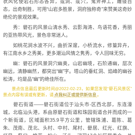
状风化使岩石形态各异，或洞、或穴，鬼斧神工，雕镂百
态，出奇制胜，可用“山岩多胜景，洞府独称奇”来赞美这奇妙
绝伦的景观效果。
秀：礐石的风景山清水秀、云影海涛、鸟语花香，秀丽
的亚热带风光，景色非常迷人。
如桃花涧水波不兴，曲折深邃，小桥流水，修篁异卉，
有江南水乡之秀美，更多潮汕风情之隽秀，令人回味无穷。
幽：礐石的风景洞穴幽奥，山岩幽境，石阶通幽，层次
幽远，清静幽然，都突出“幽”字。塔山的垂虹洞、焰峰的幽谷
松涛，均是品“幽”的绝佳所在。
景点信息最后更新时间@2022-02-23，如果您发现“礐石风景区”
景点内容有误或有更新，请
点我纠正或提供新信息
。
礐石街道——礐石街道位于汕头市-区西北部，东连濠
城，北临汕头港，系由原礐石街道和珠园街道合并而成的一
个新街道，区域面积35.9平方公里，管辖珠浦、葛陈、葛
朱、茂南、茂北、头村、中村、尾村、礐居、红光、红旗、