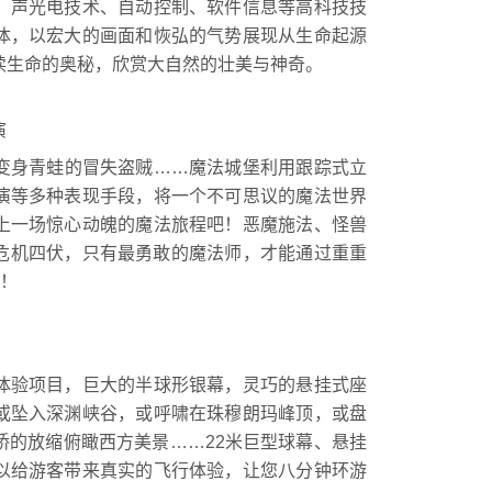
、声光电技术、自动控制、软件信息等高科技技
体，以宏大的画面和恢弘的气势展现从生命起源
读生命的奥秘，欣赏大自然的壮美与神奇。
演
身青蛙的冒失盗贼……魔法城堡利用跟踪式立
演等多种表现手段，将一个不可思议的魔法世界
上一场惊心动魄的魔法旅程吧！恶魔施法、怪兽
危机四伏，只有最勇敢的魔法师，才能通过重重
”！
验项目，巨大的半球形银幕，灵巧的悬挂式座
或坠入深渊峡谷，或呼啸在珠穆朗玛峰顶，或盘
桥的放缩俯瞰西方美景……22米巨型球幕、悬挂
以给游客带来真实的飞行体验，让您八分钟环游