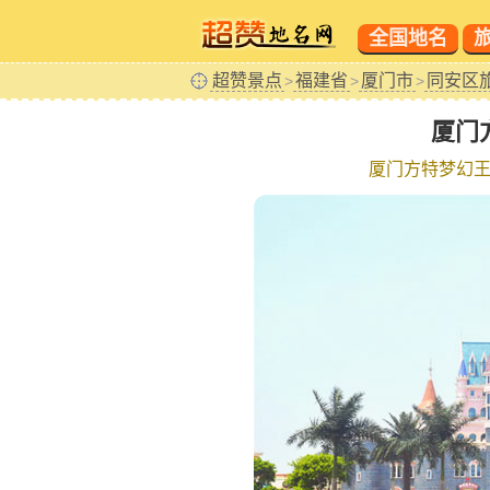
全国地名
超赞景点
福建省
厦门市
同安区
>
>
>
厦门
厦门方特梦幻