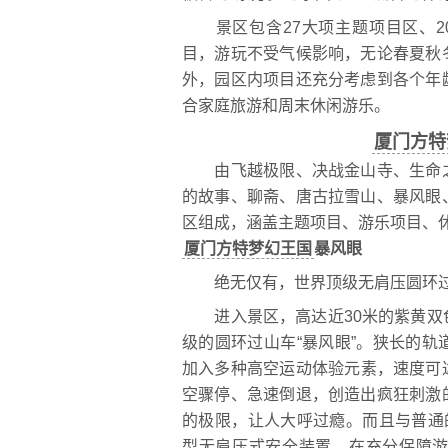
景区包含27大项主题项目区、2
目，游玩不受气候影响，无论春夏秋
外，园区内项目还充分考虑到各个年
合家庭旅游和周末休闲游乐。
厦门方特
由飞越极限、决战金山寺、生命之
的故事、聊斋、唐古拉雪山、暴风眼
区组成，涵盖主题项目、游乐项目、
厦门方特梦幻王国
暴风眼
绝无仅有，世界顶级无肩压圆环
进入景区，高达近30米的紫黄双
级的圆环过山车“暴风眼”。狭长的轨
加入多种高空运动体验元素，速度可达1
空骤停、急速倒退，创造出疯狂刺激
的极限，让人大呼过瘾。而且与普通
型无肩压式安全装置，在充分保障