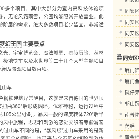
00多个项目，其中大部分为室内高科技体验项
同安
冬，无论风霜雨雪，公园均能照常开放营业。此
同安
龄阶层的需求，绝大多数项目老少皆宜，非常适
同安
梦幻王国
主要景点
同安
光、宇宙博览会、魔法城堡、秦陵历险、丛林
同安区
、极地快车以及水世界等二十几个大型主题项目
休闲及景观项目数百项。
厦门
厦门
过山车
碗仔
色钢铁建筑异常醒目，这就是来自德国的世界顶
郭山
道扭曲360°后形成圆环，优雅神秘，运行过程中
05公里/小时，暴风一般的速度转体720°后半
南普
的风中旅程，忐忑和刺激的感觉交织着考验游客
药膳
的过山车不同的是，“暴风眼”过山车采用的是新
黄金
游客安全的同时，也带来与众不同的惊险刺激体