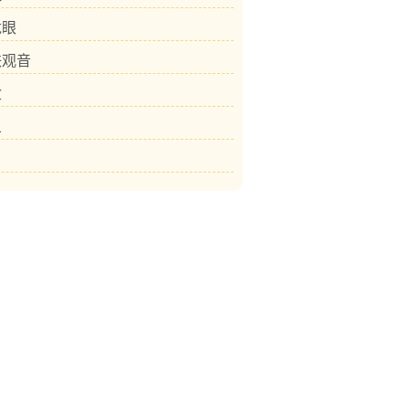
龙眼
铁观音
盒
鱼