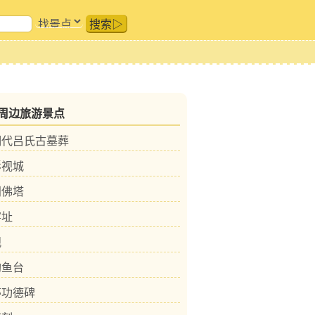
搜索▷
周边旅游景点
明代吕氏古墓葬
影视城
门佛塔
窑址
观
钓鱼台
亭功德碑