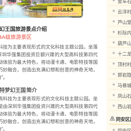
金车
云洋
芦山
幻王国旅游景点介绍
杉际
4A级旅游景区
葫芦
科技为主要表现形式的文化科技主题公园。坐落
十二
深圳华强集团投资巨额兴建的大型高科技第四代
动体验为最大特色，将动漫卡通、电影特技等国
顶村
巧妙融合，创造出充满幻想和创意的神奇天地，
郭岩
”。
马巷
特梦幻王国
简介
凤山
科技为主要表现形式的文化科技主题公园。坐
是由深圳华强集团投资兴建的大型高科技第四代
西山
动体验为最大特色，将动漫卡通、电影特技等国
同安区
巧妙融合，创造出充满幻想和创意的神奇天地，
”。
同安