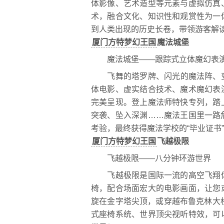
体影像、艺术造型等元素与虚拟仿真
术，融合文化、知识性和观赏性为一
到人类出现的历史长卷，带领游客解
厦门方特梦幻王国
魔法城堡
魔法城堡——跟踪式立体魔幻表
飞舞的塔罗牌、闪光的魔法阵、变
体电影、虚实结合技术、魔术魔幻表
完美呈现。登上魔法师特快专列，踏
突袭、坠入深渊……魔法王国里一路
考验，最终获得魔法学校的“毕业证书
厦门方特梦幻王国
飞越极限
飞越极限——八分钟环游世界
飞越极限是国际一流的高空飞翔体
椅，配合场面宏大的电影画面，让您
旋在金字塔尖顶，或穿越布鲁克林大
式座椅系统、世界顶尖视听特效，可