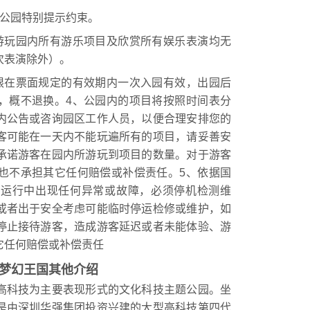
公园特别提示约束。
玩园内所有游乐项目及欣赏所有娱乐表演均无
次表演除外）。
在票面规定的有效期内一次入园有效，出园后
，概不退换。4、公园内的项目将按照时间表分
内公告或咨询园区工作人员，以便合理安排您的
客可能在一天内不能玩遍所有的项目，请妥善安
承诺游客在园内所游玩到项目的数量。对于游客
也不承担其它任何赔偿或补偿责任。5、依据国
备运行中出现任何异常或故障，必须停机检测维
或者出于安全考虑可能临时停运检修或维护，如
停止接待游客，造成游客延迟或者未能体验、游
它任何赔偿或补偿责任
梦幻王国其他介绍
科技为主要表现形式的文化科技主题公园。坐
是由深圳华强集团投资兴建的大型高科技第四代