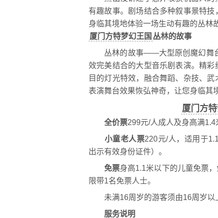
有趣故事。剧场结合多种叙事景特技
身临其境地体验一场生动有趣的丛林
厦门方特梦幻王国
丛林的故事
丛林的故事——大型原创魔幻舞台
效完美结合的大型音乐剧表演。精彩
目的灯光特效，融合舞蹈、杂技、武
表演舞台效果恢弘神奇，让您身临其
厦门方特
全价票
299元/人成人及身高满1.
小童老人票
220元/人，适用于1
出示有效身份证件）。
免票
身高1.1米以下的儿童免票
限带1名免票人士。
未满16周岁的游客须由16周岁以
服务说明