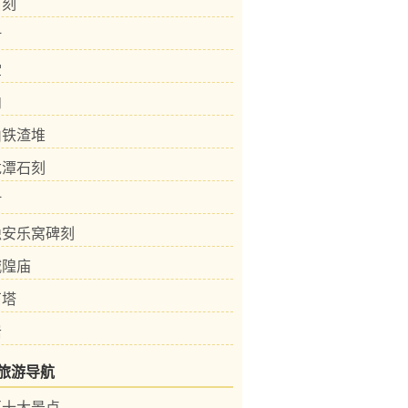
石刻
村
堂
内
山铁渣堆
龙潭石刻
村
隐安乐窝碑刻
城隍庙
石塔
岩
旅游导航
区十大景点