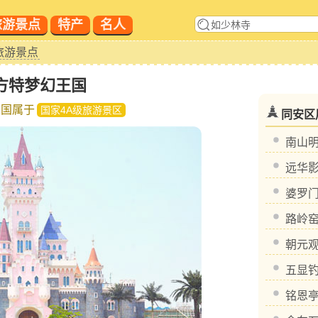
旅游景点
特产
名人
旅游景点
方特梦幻王国
王国属于
国家4A级旅游景区
同安区
南山
远华
婆罗
路岭
朝元
五显
铭恩