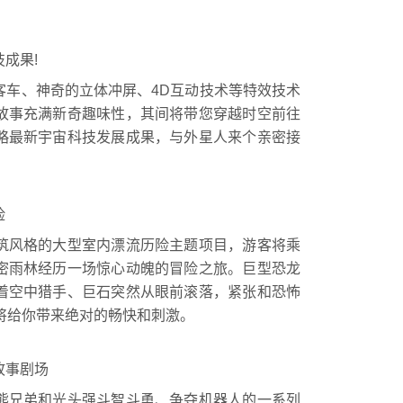
成果!
车、神奇的立体冲屏、4D互动技术等特效技术
故事充满新奇趣味性，其间将带您穿越时空前往
略最新宇宙科技发展成果，与外星人来个亲密接
险
风格的大型室内漂流历险主题项目，游客将乘
密雨林经历一场惊心动魄的冒险之旅。巨型恐龙
着空中猎手、巨石突然从眼前滚落，紧张和恐怖
将给你带来绝对的畅快和刺激。
故事剧场
兄弟和光头强斗智斗勇、争夺机器人的一系列