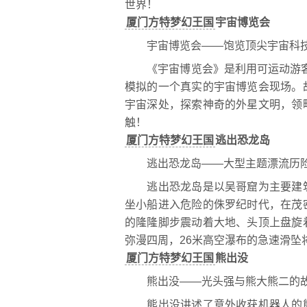
世界！
厦门方特梦幻王国
宇宙博览会
宇宙博览会——饱览顶尖宇宙科技
《宇宙博览会》是利用可运动游客
模拟的一个真实的宇宙博览会现场。
宇宙深处，探索神奇的外星文明，领
触！
厦门方特梦幻王国
逃出恐龙岛
逃出恐龙岛——大型主题漂流历
逃出恐龙岛是以吴哥窟为主要建筑
坐小船进入危险的侏罗纪时代，在茂
的隆隆脚步震动着大地、头顶上盘旋
弥漫四周，26米高空瀑布的急速滑坠
厦门方特梦幻王国
熊出没
熊出没——光头强与熊大熊二的
熊出没讲述了意外收获机器人的熊