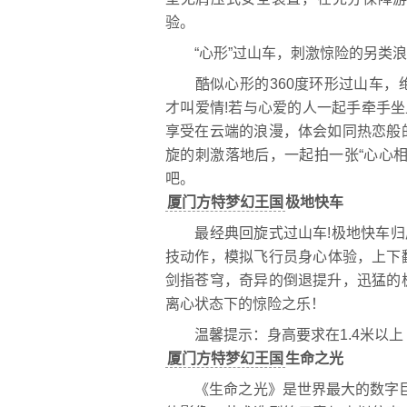
验。
“心形”过山车，刺激惊险的另类浪
酷似心形的360度环形过山车，
才叫爱情!若与心爱的人一起手牵手坐
享受在云端的浪漫，体会如同热恋般
旋的刺激落地后，一起拍一张“心心
吧。
厦门方特梦幻王国
极地快车
最经典回旋式过山车!极地快车归属
技动作，模拟飞行员身心体验，上下
剑指苍穹，奇异的倒退提升，迅猛的
离心状态下的惊险之乐！
温馨提示：身高要求在1.4米以上
厦门方特梦幻王国
生命之光
《生命之光》是世界最大的数字巨