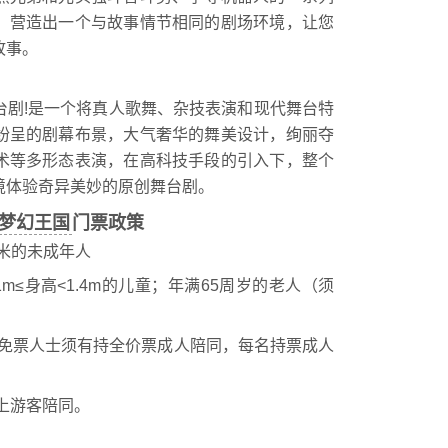
，营造出一个与故事情节相同的剧场环境，让您
故事。
剧!是一个将真人歌舞、杂技表演和现代舞台特
纷呈的剧幕布景，大气奢华的舞美设计，绚丽夺
术等多形态表演，在高科技手段的引入下，整个
境体验奇异美妙的原创舞台剧。
梦幻王国
门票政策
4米的未成年人
.1m≤身高<1.4m的儿童；年满65周岁的老人（须
，免票人士须有持全价票成人陪同，每名持票成人
上游客陪同。