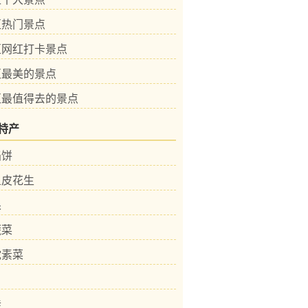
区热门景点
区网红打卡景点
区最美的景点
区最值得去的景点
特产
馅饼
鱼皮花生
果
蔬菜
陀素菜
桂