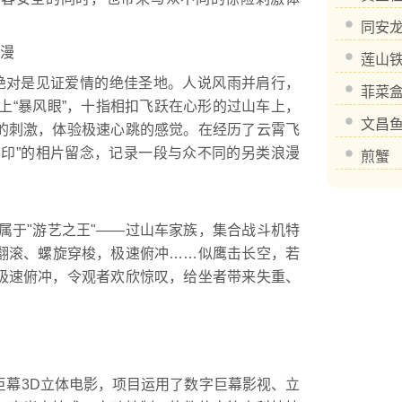
同安
漫
莲山
绝对是见证爱情的绝佳圣地。人说风雨并肩行，
菲菜
上“暴风眼”，十指相扣飞跃在心形的过山车上，
文昌
的刺激，体验极速心跳的感觉。在经历了云霄飞
相印”的相片留念，记录一段与众不同的另类浪漫
煎蟹
于"游艺之王"——过山车家族，集合战斗机特
翻滚、螺旋穿梭，极速俯冲……似鹰击长空，若
极速俯冲，令观者欢欣惊叹，给坐者带来失重、
幕3D立体电影，项目运用了数字巨幕影视、立