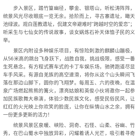
步入景区，踏竹篁幽径，攀金、银塔山，听松涛阵阵，
统景风光尽收眼底一览无余。拾阶而上，寻古寨遗址，瞰天
池绿波。观白莲教遗址，侃建文帝避难时"跨越时空的爱恋"；
听采生与七仙女的传说故事，谈女娲炼石补天体恤子民的义
举。
景区内附设多种娱乐项目，有惊险刺激的麒麟山蹦极，
从56米高的跳台飞身跃下，战胜自我，挑战极限，感受一番
生死悬念。有方程式赛车式的卡丁车娱乐场，驰骋跑道尽显
车手风采。有源自羌族的高空速滑，将你从这个山头瞬间飞
落在那边山脚下，圆你的飞翔梦。每周五、六的夜晚，在温
泉广场燃起熊熊的篝火，漂亮姑娘和英俊小伙将邀你一起参
加民族歌舞大串演，体验少数民族文化，感受民俗民风，让
红红的火光映上你欢笑的脸庞，让你在纵情山水之余，拥有
一份更多更新的活力！
统景风景区泉暖、峡险、洞奇、石怪、山柔、谷幽、竹
秀，在巴山蜀水中独放异彩，闪耀着诱人光芒，吸引着寻奇