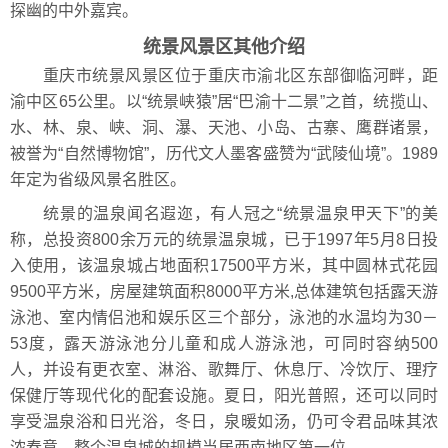
探幽的中外嘉宾。
统景风景区其他介绍
重庆市统景风景区位于重庆市渝北区东部御临河畔，距
渝中区65公里。以“统景峡猿”居“巴渝十二景”之首，统揽山、
水、林、泉、峡、洞、瀑、天池、小岛、古寨、鹰群诸景，
被誉为“自然博物馆”，历代文人墨客盛赞为“武陵仙境”。1989
年定为省级风景名胜区。
统景的温泉闻名遐迩，有人冠之“统景温泉甲天下”的美
称，总投资800余万元的统景温泉城，已于1997年5月8日投
入使用，该温泉城占地面积17500平方米，其中圆林式花园
9500平方米，房屋建筑面积8000平方米,总体建筑包括露天游
泳池、室内情侣池和娱乐区三个部分，泳池的水温均为30－
53度，露天游泳池分儿童和成人游泳池，可同时容纳500
人，并设有更衣室、淋浴、歌舞厅、休息厅、冷饮厅、理疗
保健厅等现代化的配套设施。夏日，阳光普照，还可以同时
享受温泉浴和日光浴，冬日，泉暖如汤，仍可令君品味其浓
浓春意。整个温泉城的规模当居西南地区第一位。