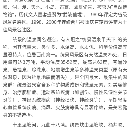
峡、洞、瀑、天池、小岛、古寨、鹰群诸景，被誉为"自然博
物馆"，历代文人墨客盛赞为"武陵仙境"。1989年评定为省级
风景名胜区。1998、2000年连续两届被重庆直辖市评定为十
佳风景名胜区。
统景的温泉闻名遐迩，有人冠之"统景温泉甲天下"的美
称，因其流量大、类型多、水温高、水质优、科学价值高等
显著特点，位居西南第一。统景风景区有天然温泉25处，日
用量可达3万吨，平均温度35-52度，最高达62度，有涌沙
泉、悬挂泉、珍珠泉、地震增生泉等多种温泉类型（原有天
然温泉，因为统景地震而消失），是全国最大、最集中的温
泉群；统景温泉富含多种矿物质成份和微量元素，对美容健
身、治疗肥胖症、运动系统疾病（如创伤、慢性风湿性关节
炎等）、神经系统疾病（神经损伤、神经炎等），早期轻度
心血管系统疾病、痛风、皮肤病等具有显著疗效，是美容健
身的不错选择。
十里温塘河，九曲十八湾。统景峡由温塘峡、桶井峡、