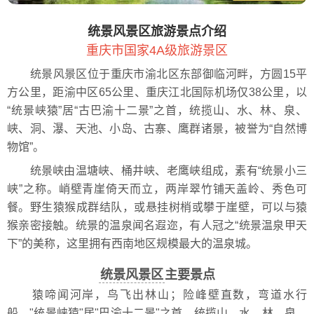
统景风景区旅游景点介绍
重庆市国家4A级旅游景区
统景风景区位于重庆市渝北区东部御临河畔，方圆15平
方公里，距渝中区65公里、重庆江北国际机场仅38公里，以
“统景峡猿”居“古巴渝十二景”之首，统揽山、水、林、泉、
峡、洞、瀑、天池、小岛、古寨、鹰群诸景，被誉为“自然博
物馆”。
统景峡由温塘峡、桶井峡、老鹰峡组成，素有“统景小三
峡”之称。峭壁青崖倚天而立，两岸翠竹铺天盖岭、秀色可
餐。野生猿猴成群结队，或悬挂树梢或攀于崖壁，可以与猿
猴亲密接触。统景的温泉闻名遐迩，有人冠之“统景温泉甲天
下”的美称，这里拥有西南地区规模最大的温泉城。
统景风景区
主要景点
猿啼闻河岸，鸟飞出林山；险峰壁直数，弯道水行
船。"统景峡猿"居"巴渝十二景"之首，统揽山、水、林、泉、