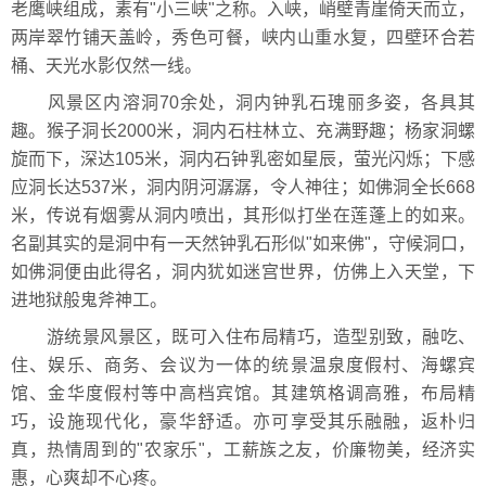
老鹰峡组成，素有"小三峡"之称。入峡，峭壁青崖倚天而立，
两岸翠竹铺天盖岭，秀色可餐，峡内山重水复，四壁环合若
桶、天光水影仅然一线。
风景区内溶洞70余处，洞内钟乳石瑰丽多姿，各具其
趣。猴子洞长2000米，洞内石柱林立、充满野趣；杨家洞螺
旋而下，深达105米，洞内石钟乳密如星辰，萤光闪烁；下感
应洞长达537米，洞内阴河潺潺，令人神往；如佛洞全长668
米，传说有烟雾从洞内喷出，其形似打坐在莲蓬上的如来。
名副其实的是洞中有一天然钟乳石形似"如来佛"，守候洞口，
如佛洞便由此得名，洞内犹如迷宫世界，仿佛上入天堂，下
进地狱般鬼斧神工。
游统景风景区，既可入住布局精巧，造型别致，融吃、
住、娱乐、商务、会议为一体的统景温泉度假村、海螺宾
馆、金华度假村等中高档宾馆。其建筑格调高雅，布局精
巧，设施现代化，豪华舒适。亦可享受其乐融融，返朴归
真，热情周到的"农家乐"，工薪族之友，价廉物美，经济实
惠，心爽却不心疼。