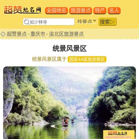
全国地名
旅游景点
特产
名人
搜索▷
超赞景点
重庆市
渝北区旅游景点
>
>
统景风景区
统景风景区属于
国家4A级旅游景区