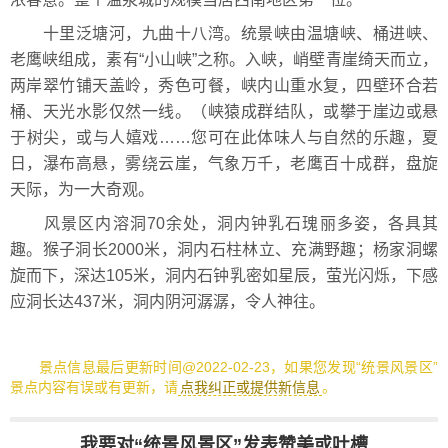
十里泛塘河，九曲十八湾。统景峡由温塘峡、桶进峡、
老鹰峡组成，素有“小山峡”之称。入峡，峭壁青崖绮天而立，
两岸翠竹铺天盖岭，秀色可餐，峡内山重水复，四壁环合若
桶、天光水影仅然一线。（峡猿成群结队，或攀于崖边或悬
于树尖，或与人嬉戏……您可在此体味人与自然的乐趣，夏
日，瀑布高悬，雾绕云崖，气象万千，老鹰百十成群，盘旋
天际，为一大奇观。
风景区内溶洞70余处，洞内钟乳石瑰丽多姿，各具其
趣。猴子洞长2000米，洞内石柱林立、充满野趣；杨家洞螺
旋而下，深达105米，洞内石钟乳密如星辰，萤光闪烁，下感
应洞长达437米，洞内阴河潺潺，令人神往。
景点信息最后更新时间@2022-02-23，如果您发现“统景风景区”
景点内容有误或有更新，请
点我纠正或提供新信息
。
我要对“统景风景区”发表赞美或吐槽