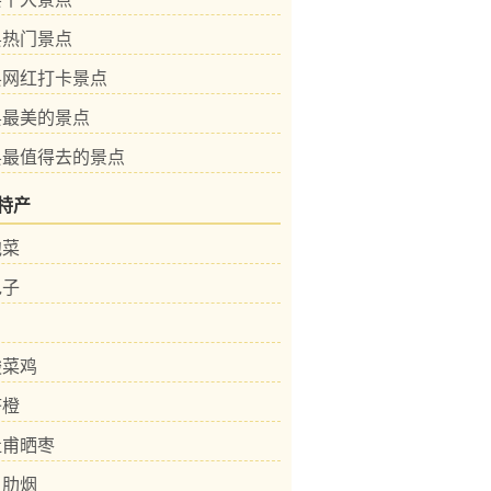
县热门景点
县网红打卡景点
县最美的景点
县最值得去的景点
特产
泡菜
包子
酸菜鸡
脐橙
杜甫晒枣
白肋烟