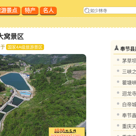
旅游景点
特产
名人
大窝景区
属于
国家4A级旅游景区
奉节县
茅草
三峡
瞿塘
迴龙
白帝
奉节
重庆