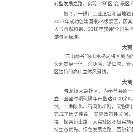
转型发展之路，实现了“矿区”变“景区
如今，一磺厂工业遗址和当地独有
2017年成功创建国家2A级景区，
人与自然和谐，2018年获评“全国生态
游景区标准。
大窝
“三山两谷”的山水格局将区域内
资源贯穿一体，海豚湾、错口峡、合
区独特的高山立体风景线。
大窝
青龙镇大窝社区，为奉节县原一磺
立，全盛时期硫磺年产量达7000余吨
蚀，土地酸化、石漠化加剧，废物滥排
完成了历史使命，实施政策性关闭
境，探索新出路，大窝社区积极实施
持生态优先、绿色发展之路，围绕新