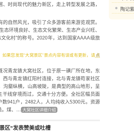
居、时尚现代的魅力新区，走上转型发展之路，
陶记
的自然风光，吸引了众多游客前来游览观赏。
因其生态环境良好、生态文化繁荣、生态产业兴旺、
文化村”的称号。2020年，达到国家AAAA级旅
3，如果您发现“大窝景区”景点内容有误或有更新，请
点
况青龙镇大窝社区，位于原一磺厂所在地，东
，西与青龙镇红阳村连接，北与青龙镇苟家社区
伏，沟壑纵横，山高坡陡，是典型的高山地形，呈
奉恩主干线穿境而过，交通十分方便。全社区幅员面
数941户，2482人，人均纯收入5300元。资源
美。煤、…
大窝社区详细介绍
窝景区”发表赞美或吐槽