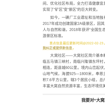
间、优化社区布局，全力打造健康宜
实现了“矿区”变“景区”的巨大转变。
如今，一磺厂工业遗址和当地独有
2017年成功创建国家2A级景区，
人与自然和谐，2018年获评“全国生态
游景区标准。
景点信息最后更新时间@2022-02-2
我纠正或提供新信息
。
大窝社区——大窝社区简介基本概
临五马镇三峡村，南临兴隆镇东坪村
相连，距县城60公里。境内山峦起
山地气候，海拔925—1800米，
积7.6平方公里，辖3个居民小组，总户
丰富大窝自然资源丰富，生态环境优
我要对“大