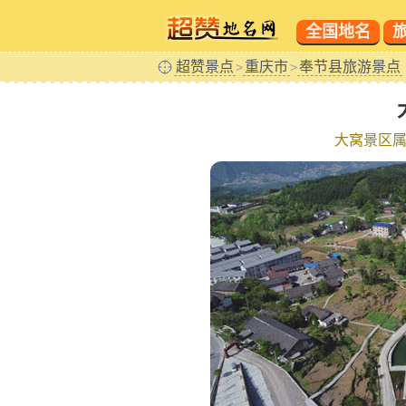
全国地名
超赞景点
重庆市
奉节县旅游景点
>
>
大窝景区