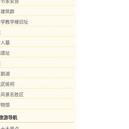
奉节永安宫
古建筑群
中学教学楼旧址
城
僧人墓
洞遗址
峡
天鹅湖
城武侯祠
山风景名胜区
博物馆
旅游导航
县十大景点