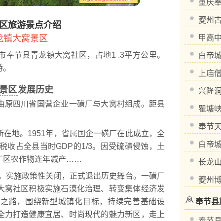
重庆
夔州
区旅游景点介绍
龙镇大窝景区
甲高
节县青龙镇大窝社区，占地1 .3平方公里。
白帝
特。
上庙
景区
发展历史
兴隆
原四川省国营企业一磺厂与大窝村组成。距县
瞿塘
奉节
地。1951年，省属国企一磺厂在此成立，全
白帝
税收占全县当时GDP的1/3。因受硫磺侵蚀，土
厂区农作物连年减产……
长龙
，实施政策性关闭，正式退出历史舞台。一磺厂
夔州
大窝社区积极实施石漠化治理、转变集体经济发
展之路，围绕新型城镇化目标，持续完善基础设
奉节县
全力打造健康宜居、时尚现代的魅力新区，走上
奉节