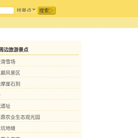
搜索▷
周边旅游景点
坝滑雪场
之巅风景区
峡摩崖石刻
寺
城遗址
鑫鼎农业生态观光园
天坑地缝