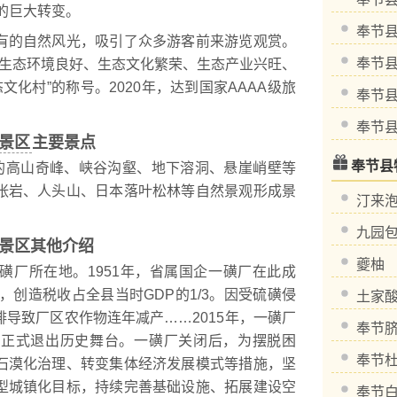
”的巨大转变。
奉节
的自然风光，吸引了众多游客前来游览观赏。
奉节
因其生态环境良好、生态文化繁荣、生态产业兴旺、
文化村”的称号。2020年，达到国家AAAA级旅
奉节
奉节
景区
主要景点
奉节县
的高山奇峰、峡谷沟壑、地下溶洞、悬崖峭壁等
张岩、人头山、日本落叶松林等自然景观形成景
汀来
九园
景区其他介绍
夔柚
厂所在地。1951年，省属国企一磺厂在此成
，创造税收占全县当时GDP的1/3。因受硫磺侵
土家
导致厂区农作物连年减产……2015年，一磺厂
奉节
，正式退出历史舞台。一磺厂关闭后，为摆脱困
奉节
石漠化治理、转变集体经济发展模式等措施，坚
型城镇化目标，持续完善基础设施、拓展建设空
奉节