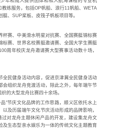
年和成人提供团体和私人航海课程的专业机
教练服务，包括OP帆船、浪行11帆船、WETA
皮划艇、SUP桨板、皮筏子帆板项目等。
杯赛、中美滑水明星对抗赛、全国赛艇锦标赛
锦标赛、世界名校赛艇邀请赛、全国大学生赛艇
100周年校庆龙舟邀请赛大型赛事活动数十场，
全民健身活动内容，促进京津冀全民健身活动
都会组织龙舟竞渡活动，除此之外，每年端午节
组织的大型龙舟比赛四十余场。
一品”节庆文化品牌的工作思路，顺义区依托水上
，以及历届端午文化节庆活动形成的品牌影响，
，通过对龙舟主题休闲产品的开发，建设集龙舟文
险及生态型亲水娱乐为一体的传统文化主题教育