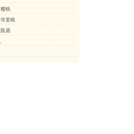
河樱桃
中华圣桃
花陈酒
儿