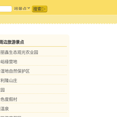
搜索▷
周边旅游景点
顺丽鑫生态观光农业园
谷峪缘营地
桥湿地自然保护区
安利隆山庄
庄园
绿色度假村
园温泉