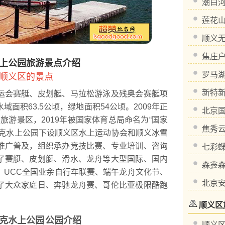
潮白
莲花
顺义
焦庄
上公园旅游景点介绍
罗马
顺义区的景点
新特
会赛艇、皮划艇、马拉松游泳及残奥会赛艇项
水域面积63.5公顷，绿地面积54公顷。2009年正
北京
级旅游景区，2019年被国家体育总局命名为“国家
焦秀
匹克水上公园下设顺义区水上运动协会和顺义冰雪
推广普及，组织承办竞技比赛、专业培训、咨询
七彩蝶
了赛艇、皮划艇、滑水、龙舟等大型国际、国内
森鑫
、UCC全国业余自行车联赛、端午龙舟文化节、
北京
了大众家庭日、奔驰龙舟赛、哥伦比亚极限酷跑
顺义区
克水上公园
公园介绍
顺义