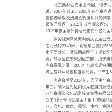
北京奥林匹克水上公园，位于北京市
设，2007年竣工，2008年在北京
拉松游泳以及残奥会赛艇项目的赛事，2
级旅游景区，2015年成立顺义区水
2019年被国家体育总局正式命名为
建设规划区总面积约162.59公顷，
南北长约2740米，北端东西宽约33
水区两部分，激流回旋区位于规划区
赛；静水区位于规划区东部，用于奥
奥会赛艇比赛。2008年北京奥运会
流回旋以及马拉松游泳比赛，共产生3
奥运会后至2014年，园区由北京市
年底，顺义区对区内优秀旅游资源进
业北京顺义文化旅游投资集团有限公
立了“绿水青山就是金山银山”的强烈
业、文化、体育、餐饮、住宿、金融