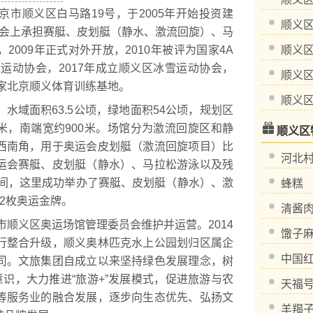
顺义区白马路19号，于2005年开始投资建
顺义
奥运会上承担赛艇、皮划艇（静水、激流回旋）、马
009年正式对外开放，2010年被评为国家4A
顺义
上运动协会，2017年成立顺义区冰雪运动协会，
顺义
国家北京顺义体育训练基地。
顺义
水域面积63.5公顷，绿地面积54公顷，规划区
0米，南端宽约900米。场馆分为激流回旋区和静
顺义区
西南角，用于奥运会皮划艇（激流回旋项目）比
河北
运会赛艇、皮划艇（静水）、马拉松游泳以及残
期间，这里成功举办了赛艇、皮划艇（静水）、激
蜂糕
2枚奥运金牌。
清酱
顺义区奥运场馆管理委员会维护并运营。2014
馓子
行整合升级，顺义奥林匹克水上公园划归区属企
中国
司。文旅集团自成立以来坚持绿色发展理念，树
意识，大力推进“旅游+”发展模式，促进旅游与农
天福
等服务业的融合发展，逐步向生态优先、弘扬文
羊羯