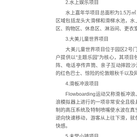
2.水上娱乐项目
水上嘉年华项目总面积为1.5万㎡
区域包括龙头大滑梯和滑梯水池，水
区、购物区、休息区、淋浴间、更衣
3.大美儿童世界项目
大美儿童世界项目位于园区2号门北
户提供以“主题乐园”为核心，其项
阵、电话亭传声筒、亲子互动摔跤沙
的红色巴士、惊险的伦敦眼秋千以及
4.滑板冲浪项目
Flowboarding运动又称滑板
浪模拟器上进行的一项非常安全且极
制的高压系统及特制喷嘴使水波在真
逆向快速移动，游客从上往下滑，就
快感。
5.未堂小镇项目