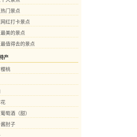
区热门景点
区网红打卡景点
区最美的景点
区最值得去的景点
特产
村樱桃
肉
麻花
红葡萄酒（甜）
号酱肘子
子