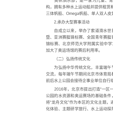
奥帆俱乐部，是一家为儿童、青少
构，拥有多种水上运动船并提供租赁和
三体帆船、Omega帆船、单人双人
2.承办大型赛事活动
自成立以来，举办了索道滑水世界
暨、亚洲赛艇锦标赛、全国青年赛艇
锦标赛、北京师范大学附属实验中学
加大了奥运场馆的赛后利用率。
（二）弘扬传统文化
为弘扬中华传统文化，丰富端午节
交流，每年端午节期间北京市体育局
前后水上公园会接待企事业单位自行
2016年，北京市提出打造“一区
公园的水资源和奥运赛场的基础条件
将“龙舟文化”作为本区的文化主题
化体验、主题研学旅行、水上运动探