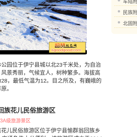
车陆
民族
北固
公园位于伊宁县城以北23千米处，为自治
，风景秀丽，气候宜人，树种繁多。海拔高
温为28，最低气温为12。目之所及，有巍峨的
草原。
回族花儿民俗旅游区
3A级旅游景区
族花儿民俗旅游区位于伊宁县愉群翁回族乡