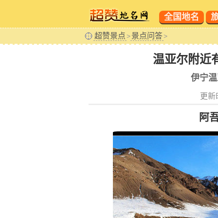
全国地名
超赞景点
景点问答
>
>
温亚尔附近
伊宁温
更新时
阿