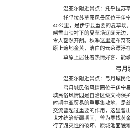
温亚尔附近景点：托乎拉苏
托乎拉苏草原风景区位于伊宁
40公里，是伊宁县重要的夏草场
皑雪山映衬下的夏草场辽阔无边
令人豁然开朗。秋季这里遍布奇
原上遍地金黄，洁白的云朵漂浮
草原上居住着热情好客、能
弓月
温亚尔附近景点：弓月城民
弓月城民俗风情园位于伊宁
城民俗风情园是自治区级文物保护
时期中亚贸易的重要集散地，是
交流曾起过重要的作用，这里曾
世才统治新疆期间，曾为寻找黄
行了毁灭性的破坏，原城池面貌