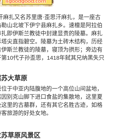
汗麻扎又名苏里唐·歪思汗麻扎，是一座古
热勒山北坡下伊宁县麻扎乡。速檀是阿拉伯
麻扎即伊斯兰教徒中封建显责的陵墓。麻扎
形塔尖直指碧空。陵墓为土砖木结构，历经
着伊斯兰教徒的陵墓，寝顶为拱形；旁边有
第10代子孙歪思，1418年弑其兄纳黑失只
昭苏大草原
原位于中亚内陆腹地的一个高位山间盆地，
然因别克山脚下进口食盐的集散地，这里夏
及这里的古墓群，还有其它名胜古迹，如格
游客旅游的好处女地。
拉苏草原风景区