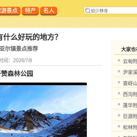
旅游景点
特产
名人
有什么好玩的地方？
亚尔镇景点推荐
大家也在
间：2026/7/8
云甸
尹家
吾赞森林公园
查岈
西沟
蓬华
巨源
松林