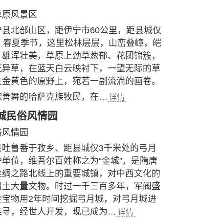
草原风景区
县北部山区，距伊宁市60公里，距县城仅
。春夏季节，这里松林层层，山峦叠嶂，皑
，雄浑壮美，草原上劲草葱郁、花团锦簇，
花异草，在蓝天白云映衬下，一望无际的草
在金黄色的原野上，宛若一副流淌的画卷。
歌善舞的哈萨克族牧民，在…
详情
城民俗风情园
俗风情园
县吐鲁番于孜乡、距县城仅3千米处的弓月
单位，维吾尔百姓称之为“金城”，是隋唐
丝绸之路北线上的重要城镇，对中西文化的
出土大量文物。时过一千三百多年，军阀盛
金宝物用2年时间挖掘弓月城，对弓月城进
难寻，经世人开发，现已成为…
详情