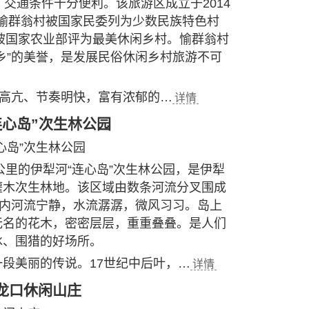
，交通条件十分便利。该旅游区成立于2014
2年愉群翁村被国家民委列为少数民族特色村
年被国家农业部评为最美休闲乡村。愉群翁村
乡”的美誉，是发展民俗休闲乡村旅游不可
调高亢、节奏明快，富有浓郁的…
详情
连心岛”次生林公园
心岛”次生林公园
公里的伊犁河“连心岛”次生林公园，是伊犁
灌木次生林地。该区域由数条河流分叉围成
岛内河流宁静，水流潺潺，微风习习。岛上
无名的花木，密密层层，重重叠叠。是人们
冰、围猎的好场所。
段美丽的传说。17世纪中后叶，…
详情
龙口休闲山庄