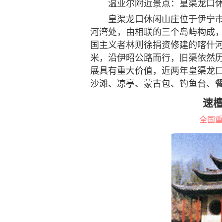
温亚尔附近景点：皇渠龙口
皇渠龙口休闲山庄位于伊宁市
河湾处，由相联的三个岛屿构成，
国主义者林则徐捐资修建的喀什
米，沿伊昭公路而行，旧渠依然
展具有重大价值，近两年皇渠龙
沙滩、凉亭、蒙古包、钓鱼台、
速
全国