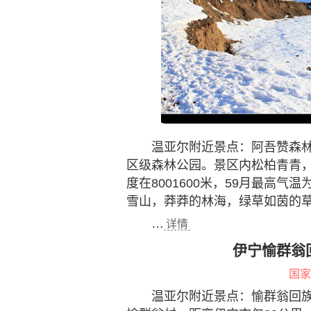
温亚尔附近景点：阿吾赞森林
区级森林公园。景区内松柏青青
度在8001600米，59月最高气
雪山，莽莽的林海，绿草如茵的
…
详情
伊宁愉群翁
国家
温亚尔附近景点：愉群翁回