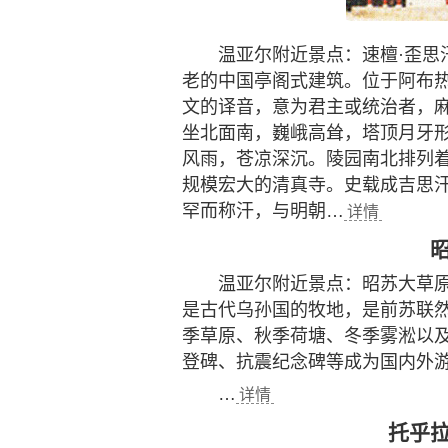
温亚尔附近景点：速檀·歪思
老的中国亭阁式建筑。位于阿布
文的译音，意为君主或统治者，
坐北面南，巍峨高耸，塔顶月牙
风雨，苍凉深沉。陵园南北排列
规模宏大的清真寺。史载成吉思汗
罕而称汗，与明朝…
详情
温亚尔附近景点：昭苏大草
是古代乌孙国的牧地，是前苏联
季草原、秋季荷塘、冬季雾淞以
登碑、抗震纪念碑等成为国内外
…
详情
托乎