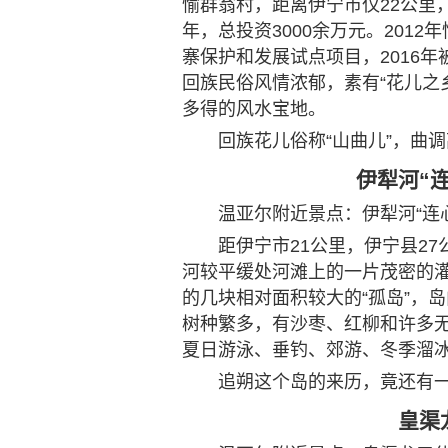
愉群翁村，距离伊宁市仅22公里
年，总投资3000余万元。201
寨保护和发展试点项目，2016
回族民俗风情浓郁，素有“花儿之
多得的风水宝地。
回族花儿俗称“山曲儿”，曲
伊犁河“
温亚尔附近景点：伊犁河“连
距伊宁市21公里，伊宁县27
河较平缓处河滩上的一片茂密的
的几块相对面积较大的“孤岛”，
树种繁多，有沙枣、红柳和许多
夏日游泳、垂钓、郊游、冬季溜
追朔这个岛的来历，竟还有一
皇渠