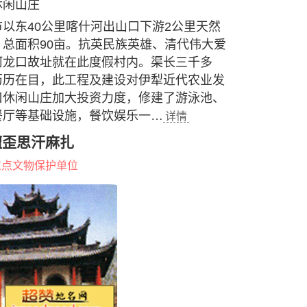
休闲山庄
以东40公里喀什河出山口下游2公里天然
总面积90亩。抗英民族英雄、清代伟大爱
河龙口故址就在此度假村内。渠长三千多
历历在目，此工程及建设对伊犁近代农业发
口休闲山庄加大投资力度，修建了游泳池、
餐厅等基础设施，餐饮娱乐一…
详情
檀歪思汗麻扎
重点文物保护单位