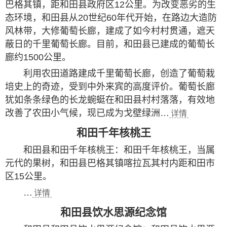
巴格其镇，距和田县政府区12公里。为改变恶劣的生
态环境，和田县从20世纪60年代开始，在路边大造防
风林带，大修葡萄长廊，建成了如今村村贯通，遮天
蔽日的千里葡萄长廊。目前，和田县已建成的葡萄长
廊约1500公里。
利用农田道路建成千里葡萄长廊，创造了葡萄栽
培史上的奇迹，受到中外来宾的高度评价。葡萄长廊
犹如条条绿色的长龙蜿蜓在和田县村村落落，有效地
改善了农田小气候，现已成为戈壁绿洲…
详情
和田千年核桃王
和田县和田千年核桃王：和田千年核桃王，当属
元代的果树，和田县巴格其镇喀拉瓦其村内距和田市
区15公里。
…
详情
和田县饮水思源纪念馆