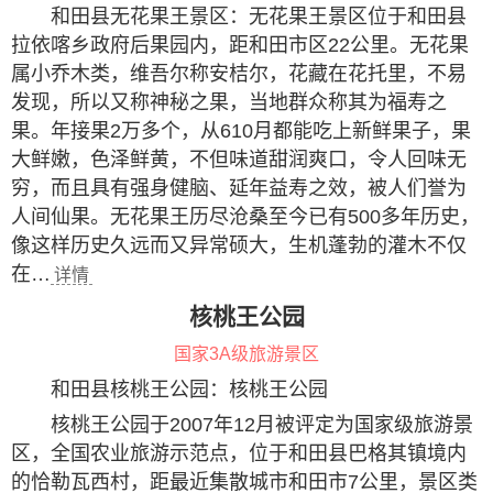
和田县无花果王景区：无花果王景区位于和田县
拉依喀乡政府后果园内，距和田市区22公里。无花果
属小乔木类，维吾尔称安桔尔，花藏在花托里，不易
发现，所以又称神秘之果，当地群众称其为福寿之
果。年接果2万多个，从610月都能吃上新鲜果子，果
大鲜嫩，色泽鲜黄，不但味道甜润爽口，令人回味无
穷，而且具有强身健脑、延年益寿之效，被人们誉为
人间仙果。无花果王历尽沧桑至今已有500多年历史，
像这样历史久远而又异常硕大，生机蓬勃的灌木不仅
在…
详情
核桃王公园
国家3A级旅游景区
和田县核桃王公园：核桃王公园
核桃王公园于2007年12月被评定为国家级旅游景
区，全国农业旅游示范点，位于和田县巴格其镇境内
的恰勒瓦西村，距最近集散城市和田市7公里，景区类