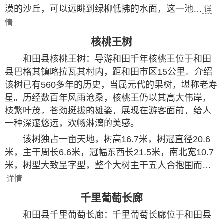
漠的沙丘，可以远眺到绿柳低拂的水面，这一池…
详
情
核桃王树
和田县核桃王树：导游和田千年核桃王位于和田
县巴格其镇喀拉瓦其村内，距和田市区15公里。介绍
该树已有560多年的历史，当属元代的果树，堪称老寿
星。历经数百年风雨沧桑，核桃王仍以其高大伟岸，
枝繁叶茂，苍劲挺拔的雄姿，展现在游客面前，给人
一种深邃悠远，欢畅淋漓的美感。
该树独占一亩天地，树高16.7米，树冠直径20.6
米，主干周长6.6米，冠幅东西长21.5米，南北宽10.7
米，树型大致呈字型，整个大树主干五人合抱围而…
详情
千里葡萄长廊
和田县千里葡萄长廊：千里葡萄长廊位于和田县