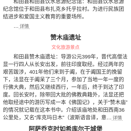
和田县和田县饮水思源纪念馆：和田县饮水思源
纪念馆位于和田县布扎克乡托乎拉村。为进行民族团
结进步和爱国主义教育的重要场所。
…
详情
赞木庙遗址
文化旅游景点
和田县赞木庙遗址：导游公元399年，晋代高僧法
显一行四人从长安出发，前往印度取经。经过两年的
艰苦跋涉，401年他们来到于阗，在于阗国王的挽留
下，法显在于阗呆了三个月，参加了当地一年一度的
行佛大典，然后又继续西行，一年后，终于到达了印
度。回长安时，除带回大批的佛教典籍外，法显还把
他取经途中的游历写成一本《佛国记》，关于“赞木庙”
的情况就记载在这本书中。介绍该庙地处和田西南36
公里处，又名“库克玛日木”（波斯语音译，意…
详情
阿萨乔克时如希库尔干城堡