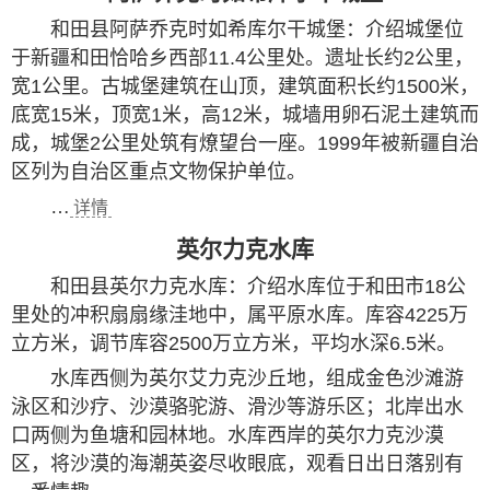
和田县阿萨乔克时如希库尔干城堡：介绍城堡位
于新疆和田恰哈乡西部11.4公里处。遗址长约2公里，
宽1公里。古城堡建筑在山顶，建筑面积长约1500米，
底宽15米，顶宽1米，高12米，城墙用卵石泥土建筑而
成，城堡2公里处筑有燎望台一座。1999年被新疆自治
区列为自治区重点文物保护单位。
…
详情
英尔力克水库
和田县英尔力克水库：介绍水库位于和田市18公
里处的冲积扇扇缘洼地中，属平原水库。库容4225万
立方米，调节库容2500万立方米，平均水深6.5米。
水库西侧为英尔艾力克沙丘地，组成金色沙滩游
泳区和沙疗、沙漠骆驼游、滑沙等游乐区；北岸出水
口两侧为鱼塘和园林地。水库西岸的英尔力克沙漠
区，将沙漠的海潮英姿尽收眼底，观看日出日落别有