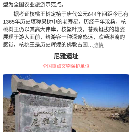
型为全国农业旅游示范点。
据考证核桃王树定植于唐代公元644年间距今已有
1365年历史堪称果树中的老寿星。历经千年沧桑，核
桃树王仍以其高大伟岸，枝繁叶茂，苍劲挺拔的雄姿
展现于游人面前，给游客一种深邃悠远，欢畅淋漓的
感觉。核桃王是历史辉煌的佛教古国…
详情
尼雅遗址
全国重点文物保护单位