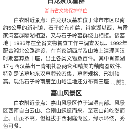
白龙泉汉墓群
湖南省文物保护单位
白衣附近景点：白龙泉汉墓群位于津市市区以南
约5公里的新洲镇，石子岭东南麓，肖家湖以西，与雷
家湾墓群隔湖相望，又与石子岭墓群绕山相接。该墓
地于1986年在全省文物普查工作中调查发现。1992年
配合湘北公路建设，在肖家湖西岸及山坡上清理两汉
时期墓葬数十座，出土各类文物数百件。其中肖家湖
17号西汉墓出土青铜礼器两套和精美的釉陶器数件。
特别是该墓地东汉墓葬较密集，墓葬规格、形制较
高。现沿石子岭南麓至山峪洼地还分布有三座…
详情
嘉山风景区
白衣附近景点：嘉山风景区位于津澧南部。风景
区西南自白云山、金刚山蜿蜒而来，至嘉山前屹然而
止。山虽不高，但挺拔于西洞庭湖区，绿水环绕，秀
色可餐。