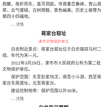
抱麓，南折而东，直泻洞庭。寺周重峦叠嶂，青山滴
翠，云气瑷碌，古树荫翳，景色幽美。历史上被尊为
第四十四福地。
…
详情
蒋家台窑址
津市文物保护单位
白衣附近景点：蒋家台窑址位于白衣镇双马村二
组，年代为宋—元。
2012年3月29日，津市市人民政府公布为第二批
文物保护单位。
保护范围：东至彭家垱汊，南至小斗湖，西至蒋
家台东周遗址，北至蒋家台。
建设控制地带：保护范围以外30米。
…
详情