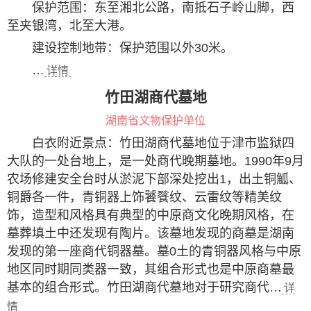
保护范围：东至湘北公路，南抵石子岭山脚，西
至夹银湾，北至大港。
建设控制地带：保护范围以外30米。
…
详情
竹田湖商代墓地
湖南省文物保护单位
白衣附近景点：竹田湖商代墓地位于津市监狱四
大队的一处台地上，是一处商代晚期墓地。1990年9月
农场修建安全台时从淤泥下部深处挖出1，出土铜觚、
铜爵各一件，青铜器上饰饕餮纹、云雷纹等精美纹
饰，造型和风格具有典型的中原商文化晚期风格，在
墓葬填土中还发现有陶片。该墓地发现的商墓是湖南
发现的第一座商代铜器墓。墓0土的青铜器风格与中原
地区同时期同类器一致，其组合形式也是中原商墓最
基本的组合形式。竹田湖商代墓地对于研究商代…
详
情