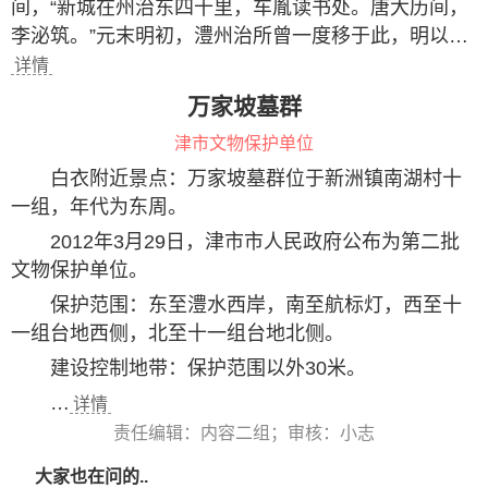
间，“新城在州治东四十里，车胤读书处。唐大历间，
李泌筑。”元末明初，澧州治所曾一度移于此，明以…
详情
万家坡墓群
津市文物保护单位
白衣附近景点：万家坡墓群位于新洲镇南湖村十
一组，年代为东周。
2012年3月29日，津市市人民政府公布为第二批
文物保护单位。
保护范围：东至澧水西岸，南至航标灯，西至十
一组台地西侧，北至十一组台地北侧。
建设控制地带：保护范围以外30米。
…
详情
责任编辑：内容二组；审核：小志
大家也在问的..