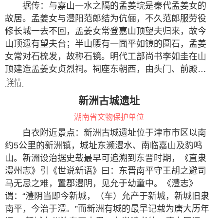
据传：与嘉山一水之隔的孟姜垸是秦代孟姜女的
故居。孟姜女与澧阳范郎结为伉俪，不久范郎服劳役
修长城一去不回，孟姜女常登嘉山顶望夫归来，故今
山顶遗有望夫台；半山腰有一面平如镜的圆石，孟姜
女常对石梳发，故称石镜。明代工部尚书李如圭在山
顶建造孟姜女贞烈祠。祠座东朝西，由头门、前殿…
详情
新洲古城遗址
湖南省文物保护单位
白衣附近景点：新洲古城遗址位于津市市区以南
约5公里的新洲镇，城址东濒澧水、南临嘉山及豹鸣
山。新洲设治据史载最早可追溯到东晋时期，《直隶
澧州志》引《世说新语》曰：东晋南平守王胡之避司
马无忌之难，置郡澧阴，见允于幼童中。《澧志》
谓：“澧阴当即今新城，（车）允产于新城，新城旧隶
南平，今治于澧。”而新洲有城的最早记载为唐大历年