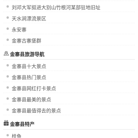
刘邓大军挺进大别山竹根河某部驻地旧址
天水涧漂流景区
永安寨
金寨古寨堡群
金寨县旅游导航
金寨县十大景点
金寨县热门景点
金寨县网红打卡景点
金寨县最美的景点
金寨县最值得去的景点
金寨县特产
桂鱼