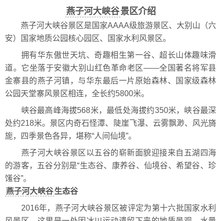
燕子河大峡谷
景区介绍
燕子河大峡谷景区是国家AAAA级旅游景区、大别山（六
安）国家地质公园核心园区、国家水利风景区。
拥有华东傲世天坑、奇趣相生第一谷、超长山体趣味滑
道。它坐落于安徽大别山红色革命老区——全国著名将军县
金寨县的燕子河镇，与华东最后一片原始森林、国家级森林
公园天堂寨风景区相连，全长约5800米。
峡谷最高峰海拔568米，最低处海拔约350米，峡谷最深
处约218米。景区内奇石怪潭、陡崖飞瀑、云雾飘渺、风光旖
旎，四季景色各异，堪称“人间仙境”。
燕子河大峡谷景区以五谷的崭新面貌迎接来自五湖四海
的游客，五谷分别是“生态谷、康养谷、仙境谷、希望谷、珍
馐谷”。
燕子河大峡谷
生态谷
2016年，燕子河大峡谷景区被评定为第十六批国家水利
风景区，这里是一处因冰川运动遗留下来的地质景观，水量