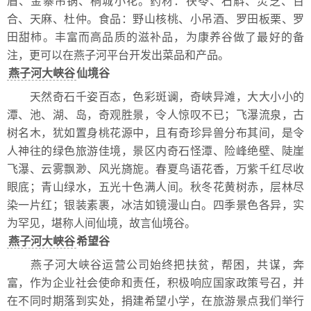
眉、金寨吊锅、桐城小花。药材：茯苓、石斛、灵芝、百
合、天麻、杜仲。食品：野山核桃、小吊酒、罗田板栗、罗
田甜柿。丰富而高品质的滋补品，为康养谷做了最好的备
注，更可以在燕子河平台开发出菜品和产品。
燕子河大峡谷
仙境谷
天然奇石千姿百态，色彩斑谰，奇峡异滩，大大小小的
潭、池、湖、岛，奇观胜景，令人惊叹不已；飞瀑流泉，古
树名木，犹如置身桃花源中，且有奇珍异兽分布其间，是令
人神往的绿色旅游佳境，景区内奇石怪潭、险峰绝壁、陡崖
飞瀑、云雾飘渺、风光旖旎。春夏鸟语花香，万紫千红尽收
眼底；青山绿水，五光十色满人间。秋冬花黄树赤，层林尽
染一片红；银装素裹，冰洁如镜漫山白。四季景色各异，实
为罕见，堪称人间仙境，故言仙境谷。
燕子河大峡谷
希望谷
燕子河大峡谷运营公司始终把扶贫，帮困，共谋，奔
富，作为企业社会使命和责任，积极响应国家政策号召，并
在不同时期落到实处，捐建希望小学，在旅游景点我们举行