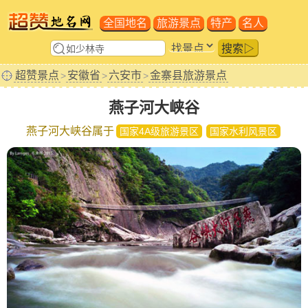
全国地名
旅游景点
特产
名人
搜索▷
超赞景点
安徽省
六安市
金寨县旅游景点
>
>
>
燕子河大峡谷
燕子河大峡谷属于
国家4A级旅游景区
国家水利风景区