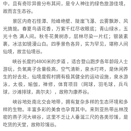
中，且有奇珍异兽分布其间，是令人神往的绿色旅游佳境，
故而言生态谷。
景区内奇石怪潭、险峰绝壁、陡崖飞瀑、云雾飘渺、风
光旖旎。春夏鸟语花香，万紫千红尽收眼底；青山绿水，五
光十色 满人间。秋冬花黄树赤，层林尽染一片红；银装素
裹，冰洁如镜漫山白。四季景色各异，实为罕见，堪称人间
仙境，故言仙境谷。
峡谷长度约4800米的步道 ，适合登山跑步各年龄段人士
游玩，负氧离子含量极高，空气清新，泉水叮咚，是休闲养
生的好去处，仙境度假村拥有极其健全的运动设施，泉水游
泳，太极，瑜伽，禅修，体育项目（网球，羽毛球，兵乓
球，沙滩排球，高尔夫），故称为康养谷。
峡谷地处南北交会地带，拥有复杂多样的生态环境和多
样的生物。丰富多彩的美食也孕育其中。来到亚热带丛林茂
密的燕子河大峡谷，这里不乏让人垂涎三尺的各类珍馐，是
吃货的天堂，故称珍馐谷。