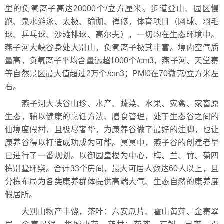
里的负氧离子高达20000个/立方厘米。步道登山、园区慢
跑、泉水游泳、太极、瑜伽、禅修，体育项目（网球、羽毛
球、乒乓球、沙滩排球、高尔夫），一切均在生态环境中。
燕子河大峡谷身处大别山，负氧离子极其丰富。境内空气质
量高，负氧离子平均含量远超1000个/cm3，燕子河、天堂寨
等自然景区最大值超过2万个/cm3；PMl0在70微克/立方米左
右。
燕子河大峡谷山珍、水产、蔬菜、水果、家禽、家畜原
生态，辅以健康的烹饪方法、膳食管理，处于生态谷之间的
仙境度假村，且极尽奢华，为康养谷做了最好的注脚，也让
康养谷得以打造成功成为可能。冥冥中，燕子谷的创建者早
已进行了一番规划。以御园皇楼为中心，梅、兰、竹、菊四
栋别墅环绕。合计33个房间，最大可居人数达60人以上，且
分栋布局为各类康养群体提供高端大气、生态自然的康养度
假居所。
大别山物产丰饶，茶叶：六安瓜片、霍山黄芽、金寨翠