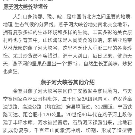
燕子河大峡谷
珍馐谷
大别山身跨鄂、豫、皖，是中国南北方之间重要的地质-
地理-生态气候的分界线。燕子河大峡谷地处南北交会地带，
拥有复杂多样的生态环境和多样的生物。丰富多彩的美食原
村料也孕育其中。山珍海味是人间美食的顶端，来到亚热带
丛林茂密的燕子河大峡谷，这里不乏让人垂涎三尺的各类珍
馐。尤其炒货最不容错过，源于大别山，每日坚果，健康天
天，燕子河的坚果凸显出一个“野”字，自然生长更美味，炒货
也疯狂。
燕子河大峡谷其他介绍
金寨县燕子河大峡谷景区位于安徽省金寨县境内，与天
堂寨国家森林公园相毗邻，属于国家3A级风景区。沪汉蓉高
速铁路、高速公路（均在建）穿县境而过，312国道、宁西铁
路可达、距合肥市120公里。20世纪90年代在燕子河上段修
建了丰坪水库，河水被拦蓄后，石质河床裸露出来，此地石
质成份复杂，千百年山间激流冲刷、切割，形成了造型特