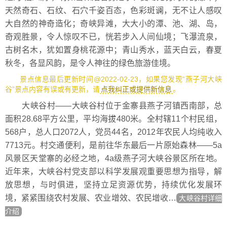
天然奇石、石纹、石穴千姿百态，色彩斑谰，无不让人感叹
大自然的神奇造化；奇峡异滩，大大小的潭、池、湖、岛，
奇观胜景，令人惊叹不已，恍若步入人间仙境；飞瀑流泉，
古树名木，犹如置身桃花源中；青山秀水，蓝天白云，春夏
秋冬，各显风韵，是令人神往的绿色旅游佳境。
景点信息最后更新时间@2022-02-23，如果您发现“燕子河大峡
谷”景点内容有误或有更新，请
点我纠正或提供新信息
。
大峡谷村——大峡谷村位于金寨县燕子河镇西南部，总
面积28.68平方公里，平均海拔480米。全村辖11个村民组，
568户，总人口2072人，党员44名，2012年农民人均纯收入
7713元。村交通便利，是前往华东最后一片原始森林——5a
风景区天堂寨的必经之地，4a级燕子河大峡谷景区所在地。
近年来，大峡谷村党支部以科学发展观重要思想为指导，解
放思想，与时俱进，坚持立足资源优势，持续优化发展环
境，紧紧围绕农村发展、农业增效、农民增收…
大峡谷村详细
介绍