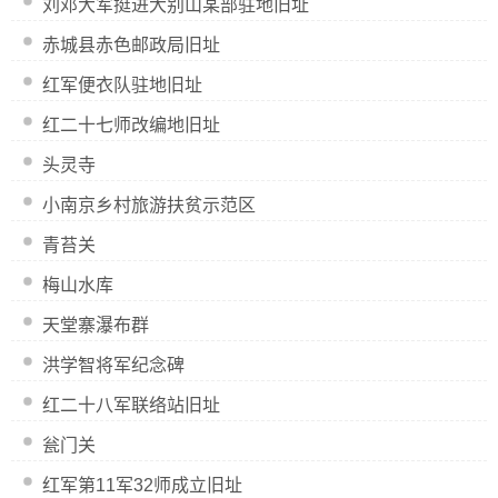
刘邓大军挺进大别山某部驻地旧址
赤城县赤色邮政局旧址
红军便衣队驻地旧址
红二十七师改编地旧址
头灵寺
小南京乡村旅游扶贫示范区
青苔关
梅山水库
天堂寨瀑布群
洪学智将军纪念碑
红二十八军联络站旧址
瓮门关
红军第11军32师成立旧址