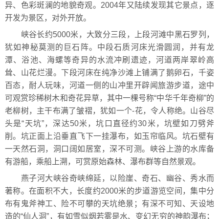
异、色彩斑澜的地貌奇观。2004年又陆续发现其它景点，逐
开发为景区，对外开放。
峡谷长约5000米，大致分三段，上段河滩中黑石罗列，
犹如神秘莫测的巨石阵。中段石质河床光滑圆润，并有龙
潭、浴池、海螺等奇异的水流冲刷遗迹，河道两岸翠岭高
耸、山花烂漫。下段河床在纯净沙滩上铺满了鹅卵石，千姿
百态，耐人玩味，河道一侧的山冲里开辟闻旅游步道，途中
可观赏珍稀树木和奇花异草，其中一棵号称“中华千年奇柳”的
老柳树，主干布满了皱褶，犹如一个-花，令人称绝。山谷尽
头是“天坑”，深达50米，坑口直径约30米，坑壁如刀劈斧
削。坑正面上沿垂直飞下一挂瀑布，如玉帘临风。坑石壁有
一天然石洞，洞口阔如居室，深不可测。峡谷上游的水库备
有游船，乘船上溯，可赏原始森林、瀑布群等自然景观。
燕子河大峡谷奇峡绵延，以险崖、奇石、幽谷、秀水而
著称。在面积不大，长度约2000米的步道游览空间，集中分
布有鬼斧神工、险不可攀的天坑绝景；有深不可知、天设地
造的“仙人洞”，有如雪似烟若雾是水、变幻无穷的神韵瀑布；