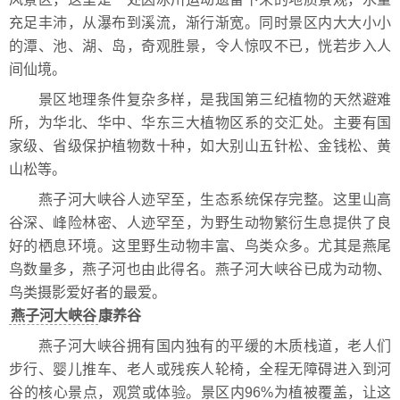
充足丰沛，从瀑布到溪流，渐行渐宽。同时景区内大大小小
的潭、池、湖、岛，奇观胜景，令人惊叹不已，恍若步入人
间仙境。
景区地理条件复杂多样，是我国第三纪植物的天然避难
所，为华北、华中、华东三大植物区系的交汇处。主要有国
家级、省级保护植物数十种，如大别山五针松、金钱松、黄
山松等。
燕子河大峡谷人迹罕至，生态系统保存完整。这里山高
谷深、峰险林密、人迹罕至，为野生动物繁衍生息提供了良
好的栖息环境。这里野生动物丰富、鸟类众多。尤其是燕尾
鸟数量多，燕子河也由此得名。燕子河大峡谷已成为动物、
鸟类摄影爱好者的最爱。
燕子河大峡谷
康养谷
燕子河大峡谷拥有国内独有的平缓的木质栈道，老人们
步行、婴儿推车、老人或残疾人轮椅，全程无障碍进入到河
谷的核心景点，观赏或体验。景区内96%为植被覆盖，让这