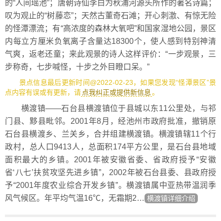
的“人间瑶池”；唐朝诗仙李白为秋浦河源头所作的著名诗篇；
叹为观止的“树藤恋”；天然古董奇石滩；开心刺激、有惊无险
的怪潭漂流；有“高浓度的森林大氧吧”和国家湿地公园，景区
内每立方厘米负氧离子含量达18300个，使人感到特别神清
气爽，返老还童；来此观景的诗人这样评价：“一步观景，三
步称奇，七步喊怪，十步之外目瞪口呆。”
景点信息最后更新时间@2022-02-23，如果您发现“怪潭景区”景
点内容有误或有更新，请
点我纠正或提供新信息
。
横渡镇——石台县横渡镇位于县城以东11公里处，与祁
门县、黟县毗邻。2001年8月，经池州市政府批准，撤销原
石台县横渡乡、兰关乡，合并组建横渡镇。横渡镇辖11个行
政村，总人口9413人，总面积174平方公里，是石台县地域
面积最大的乡镇。2001年被安徽省委、省政府授予“安徽
省‘八七’扶贫攻坚先进乡镇”，2002年被石台县委、县政府授
予“2001年度农业综合开发乡镇”。横渡镇属中亚热带温润季
风气候区。年平均气温16℃，无霜期2…
横渡镇详细介绍