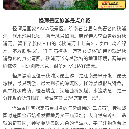
怪潭景区旅游景点介绍
怪潭是国家AAAA级景区。皖南石台县有条著名的秋浦
河，河水澄碧似秋，两岸风景如画。唐代诗人李白曾数游秋
浦河，留下了脍炙人口的《秋浦河十七首》，如“山鸡羞绿
水，不敢照毛衣”、“千千石楠树，万万女贞林”的诗句就是秋
浦秀色的真实写照。秋浦河道有着独特的地理环境，两岸古
树依依，河道滩险水急，很多河段很适宜漂流。
怪潭漂流区位于秋浦河最上游，是江南最早开发，最长
漂程，最具刺激，最大规模的漂流区。怪潭景点很具特色，
两岸绿树成荫，怪石嶙立；河道曲折蜿蜒，水流喘急，是十
分理想的漂流场所，被游客赞誉为“皖南第一漂”。
怪潭景区有冠定石台县名的气势雄伟的“三埭石”；春秋战
国时楚国金币始祖发掘地周文王庙遗址；大自然鬼斧神工造
就的奇石园；神秘莫测五颜六色的怪潭水、姜子牙钓鱼台上