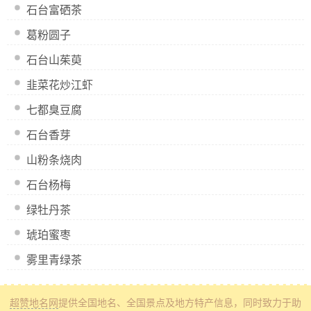
石台富硒茶
葛粉圆子
石台山茱萸
韭菜花炒江虾
七都臭豆腐
石台香芽
山粉条烧肉
石台杨梅
绿牡丹茶
琥珀蜜枣
雾里青绿茶
超赞地名网
提供全国地名、全国景点及地方特产信息
，同时致力于助