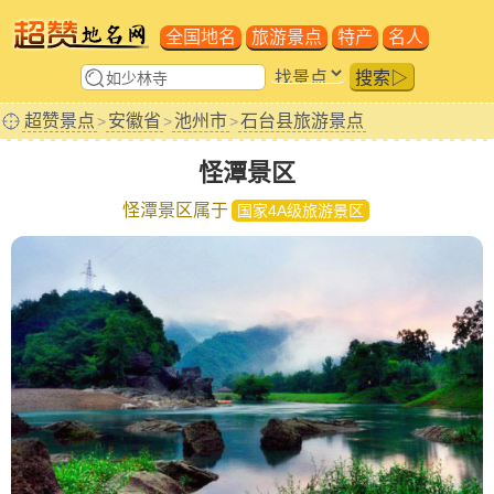
全国地名
旅游景点
特产
名人
搜索▷
超赞景点
安徽省
池州市
石台县旅游景点
>
>
>
怪潭景区
怪潭景区属于
国家4A级旅游景区