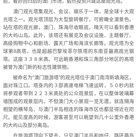
前，看好回归后的澳门市场，毅然投资兴建这座观光塔。
澳门观光塔集观光、会议、娱乐于一体，是全球十大观
光塔之一。观光塔顶层为大型旋转餐厅，可俯瞰全澳景色。
站在塔的观光廊，澳门、珠海尽收眼底，晴天可以看到香港
的大屿山岛。此外，该塔还有展览及会议设施、主题餐厅、
高级购物中心和剧场、露天广场和海滨长廊等。观光塔为全
球第8高塔，也是超越巴黎埃菲尔铁塔的东南亚最高观光钢
塔。这座３３８米高、可远眺香港和珠三角部分地区的高塔
被誉为澳门新的标志性建筑物。
被命名为“澳门旅游塔”的观光塔位于澳门南湾新填海区，
面对珠江口。塔身内的３部高速电梯飞速运转，５０秒内就
将参观者带到２２３米高处的公众观景层，在以整体玻璃幕
墙围成的观景层内，不但澳门大小景观一览无遗，就连隔海
相望的横琴岛、与澳门半岛相连的珠海市区也都显得近在咫
尺。能见度高的时候，游客甚至可以眺望到几十公里外香港
的大屿山及部分离岛。
在旅游塔顶向下望去，只见澳门半岛和凼仔、路环两岛