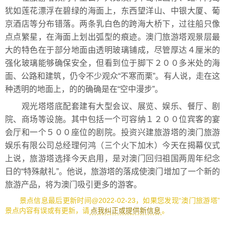
犹如莲花漂浮在碧绿的海面上，东西望洋山、中银大厦、葡
京酒店等分布错落。两条乳白色的跨海大桥下，过往船只像
点点繁星，在海面上划出弧型的痕迹。澳门旅游塔观景层最
大的特色在于部分地面由透明玻璃铺成，尽管厚达４厘米的
强化玻璃能够确保安全，但看到位于脚下２００多米处的海
面、公路和建筑，仍令不少观众“不寒而栗”。有人说，走在这
种透明的地面上，的的确确是在“空中漫步”。
观光塔塔底配套建有大型会议、展览、娱乐、餐厅、剧
院、商场等设施。其中包括一个可容纳１２００位宾客的宴
会厅和一个５００座位的剧院。投资兴建旅游塔的澳门旅游
娱乐有限公司总经理何鸿（三个火下加木）今天在揭幕仪式
上说，旅游塔选择今天启用，是对澳门回归祖国两周年纪念
日的“特殊献礼”。他说，旅游塔的落成使澳门增加了一个新的
旅游产品，将为澳门吸引更多的游客。
景点信息最后更新时间@2022-02-23，如果您发现“澳门旅游塔”
景点内容有误或有更新，请
点我纠正或提供新信息
。